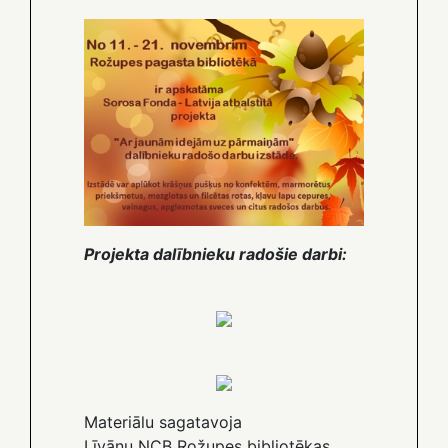
Projekta dalībnieku radošie darbi:
Materiālu sagatavoja
Līvānu NCB Rožupes bibliotēkas