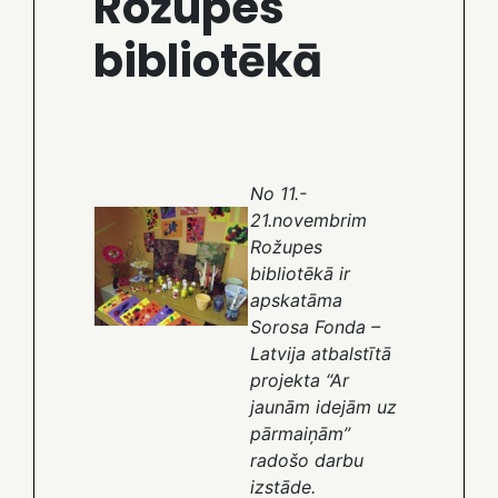
Rožupes
bibliotēkā
No 11.-
21.novembrim
Rožupes
bibliotēkā ir
apskatāma
Sorosa Fonda –
Latvija atbalstītā
projekta “Ar
jaunām idejām uz
pārmaiņām”
radošo darbu
izstāde.