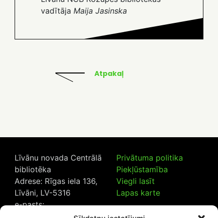
vadītāja
Maija Jasinska
Atpakaļ
Līvānu novada Centrālā
Privātuma politika
bibliotēka
Piekļūstamība
Adrese: Rīgas iela 136,
Viegli lasīt
Līvāni, LV-5316
Lapas karte
e-pasts:
lncb@livanub.lv