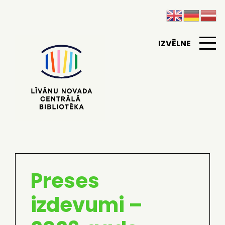
IZVĒLNE
Preses
izdevumi –