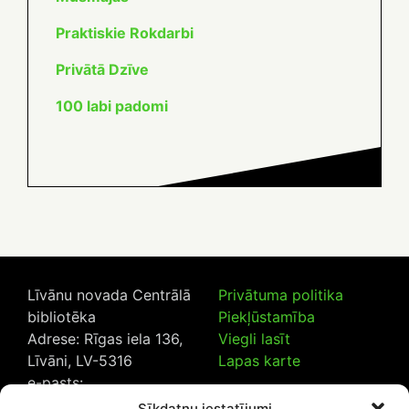
Praktiskie Rokdarbi
Privātā Dzīve
100 labi padomi
Līvānu novada Centrālā
Privātuma politika
bibliotēka
Piekļūstamība
Adrese: Rīgas iela 136,
Viegli lasīt
Līvāni, LV-5316
Lapas karte
e-pasts:
lncb@livanub.lv
Sīkdatņu iestatījumi