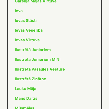
Garšīga Mājas Virtuve
Ieva
Ievas Stāsti
Ievas Veselība
Ievas Virtuve
Ilustrētā Junioriem
Ilustrētā Junioriem MINI
Ilustrētā Pasaules V
ē
sture
Ilustrētā Zinātne
Lauku Māja
Mans Dārzs
Mūsmājas