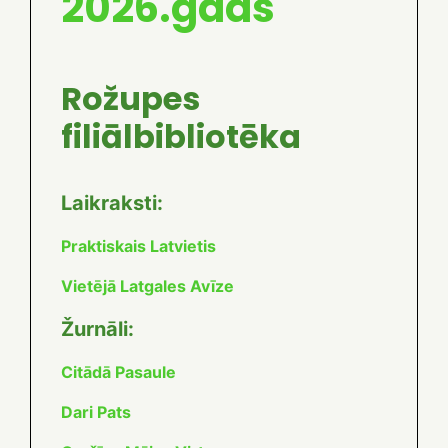
2026.gads
Rožupes
filiālbibliotēka
Laikraksti:
Praktiskais Latvietis
Vietējā Latgales Avīze
Žurnāli:
Citādā Pasaule
Dari Pats