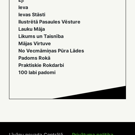
Ej!
Ieva
Ievas Stāsti
Ilustrētā Pasaules Vēsture
Lauku Māja
Likums un Taisnība
Mājas Virtuve
No Vecmāmiņas Pūra Lādes
Padoms Rokā
Praktiskie Rokdarbi
100 labi padomi
Līvānu novada Centrālā
Privātuma politika