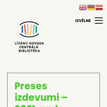
IZVĒLNE
Preses
izdevumi –