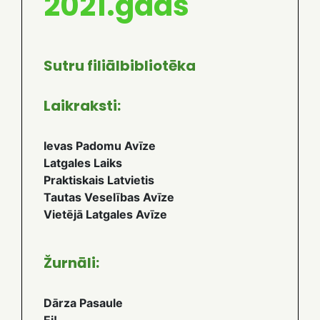
2021.gads
Sutru filiālbibliotēka
Laikraksti:
Ievas Padomu Avīze
Latgales Laiks
Praktiskais Latvietis
Tautas Veselības Avīze
Vietējā Latgales Avīze
Žurnāli:
Dārza Pasaule