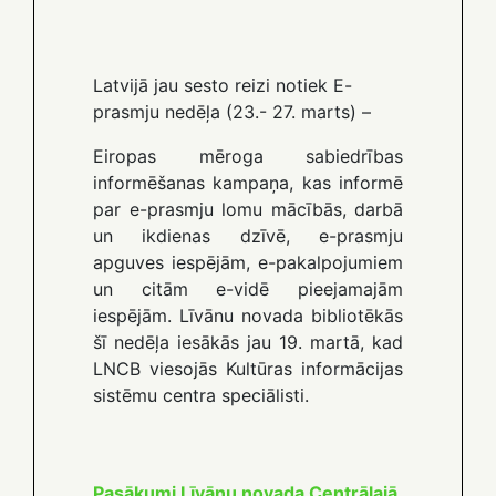
Latvijā jau sesto reizi notiek E-
prasmju nedēļa (23.- 27. marts) –
Eiropas mēroga sabiedrības
informēšanas kampaņa, kas informē
par e-prasmju lomu mācībās, darbā
un ikdienas dzīvē, e-prasmju
apguves iespējām, e-pakalpojumiem
un citām e-vidē pieejamajām
iespējām. Līvānu novada bibliotēkās
šī nedēļa iesākās jau 19. martā, kad
LNCB viesojās Kultūras informācijas
sistēmu centra speciālisti.
Pasākumi Līvānu novada Centrālajā