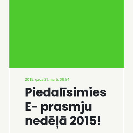
2015. gada 21. marts 09:54
Piedalīsimies
E- prasmju
nedēļā 2015!