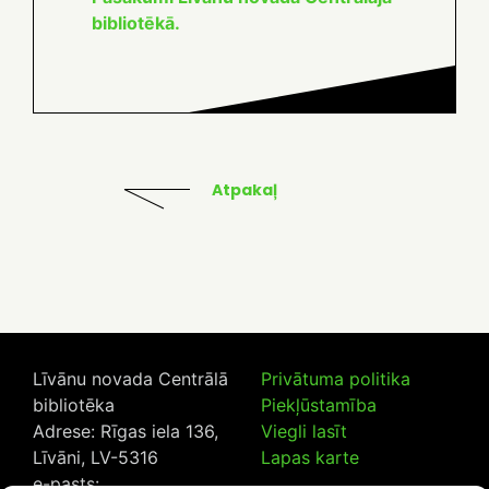
bibliotēkā.
Atpakaļ
Līvānu novada Centrālā
Privātuma politika
bibliotēka
Piekļūstamība
Adrese: Rīgas iela 136,
Viegli lasīt
Līvāni, LV-5316
Lapas karte
e-pasts: