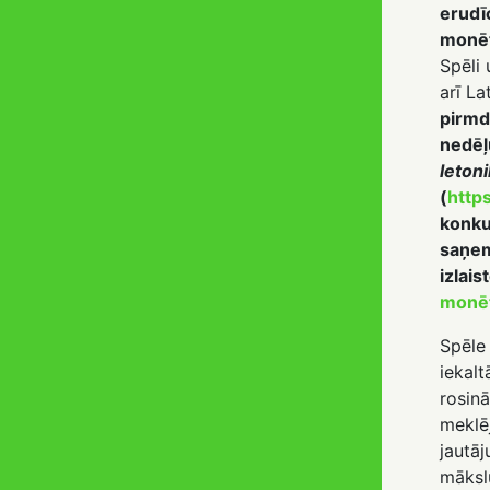
erudīc
monēt
Spēli 
arī La
pirmdi
nedēļ
letoni
(
https
konku
saņem
izlai
monē
Spēle 
iekalt
rosinā
meklē
jautāj
mākslu