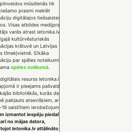
 pilnveidos mūsdienās tik
ciešamo prasmi meklēt
āciju digitālajos tiešsaistes
os. Visas atbildes medijpratīgs
tājs varēs atrast
letonika.lv
gajā kultūrvēsturiskās
ācijas krātuvē un Latvijas
s tīmekļvietnē. Sīkāka
māciju par spēles noteikumiem
stama
spēles nolikumā
.
digitālais resurss
letonika.lv
 apjomā ir pieejams pašvaldību
kajās bibliotēkās, kurās darbs
nē pakļauts atsevišķiem, ar
-19 saistītiem ierobežojumiem,
ām izmantot iespēju piedalīties
 arī no mājas datora,
tojot
letonika.lv
attālināto