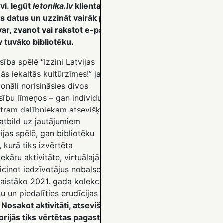
vi. Iegūt
letonika.lv
klienta
as datus un uzzināt vairāk par
var, zvanot vai rakstot e-pastā
v tuvāko bibliotēku.
ība spēlē “Izzini Latvijas
s iekaltās kultūrzīmes!” jau
ionāli norisināsies divos
ību līmeņos – gan individuāli,
atram dalībniekam atsevišķi
atbild uz jautājumiem
ijas spēlē, gan bibliotēku
, kurā tiks izvērtēta
tekāru aktivitāte, virtuālajā
icinot iedzīvotājus nobalsot
kaistāko 2021. gada kolekcijas
 un piedalīties erudīcijas
.
Nosakot aktivitāti, atsevišķās
orijās tiks vērtētas pagastu