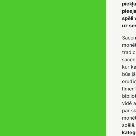
piekļu
pieej
spēli 
uz se
Sacens
monētā
tradic
sacens
kur k
būs jā
erudīc
līmenī
biblio
vidē a
par s
monētu
spēlē
kateg