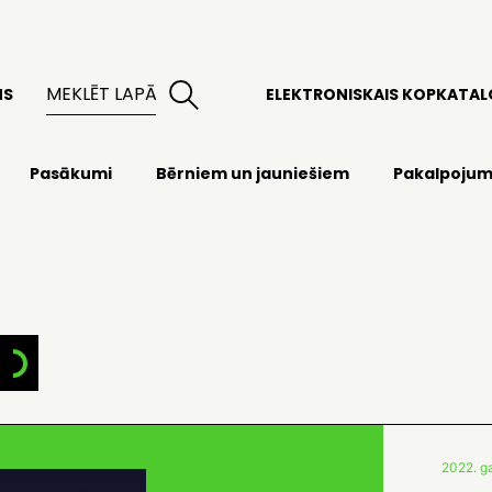
MS
ELEKTRONISKAIS KOPKATA
Pasākumi
Bērniem un jauniešiem
Pakalpojum
2022. ga