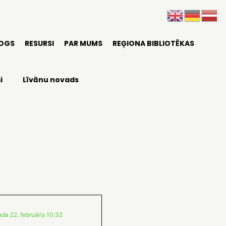
LOGS
RESURSI
PAR MUMS
REĢIONA BIBLIOTĒKAS
i
Līvānu novads
da 22. februāris 10:32