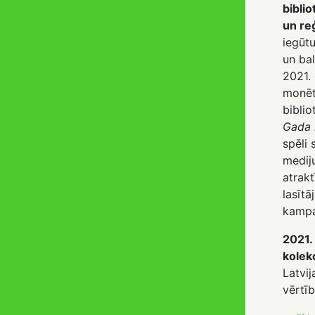
biblio
un re
iegūtu
un ba
2021. 
monē
biblio
Gada 
spēli 
mediju
atrakt
lasītā
kampa
2021. 
kolek
Latvij
vērtī