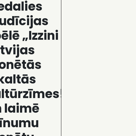
edalies
udīcijas
ēlē „Izzini
tvijas
onētās
kaltās
ltūrzīmes!”
 laimē
rīnumu