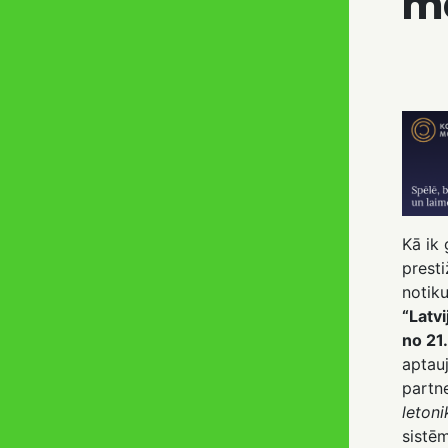
m
Kā ik 
presti
notik
“Latv
no 21
aptau
partne
letoni
sistē