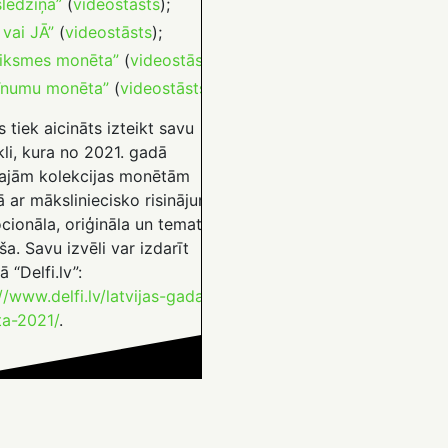
slēdziņa”
(
videostāsts
);
 vai JĀ”
(
videostāsts
);
iksmes monēta”
(
videostāsts
);
īnumu monēta”
(
videostāsts
).
s tiek aicināts izteikt savu
li, kura no 2021. gadā
stajām kolekcijas monētām
 ar māksliniecisko risinājumu,
cionāla, oriģināla un tematiski
ša. Savu izvēli var izdarīt
ā “Delfi.lv”:
//www.delfi.lv/latvijas-gada-
a-2021/
.