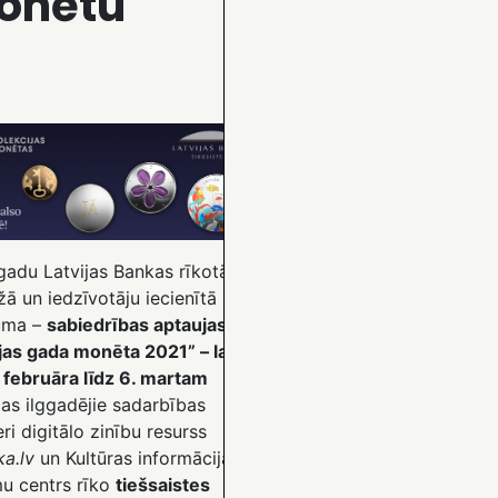
onētu
gadu Latvijas Bankas rīkotā
žā un iedzīvotāju iecienītā
uma –
sabiedrības aptaujas
ijas gada monēta 2021” – laikā
. februāra līdz 6. martam
jas ilggadējie sadarbības
ri digitālo zinību resurss
ka.lv
un Kultūras informācijas
mu centrs rīko
tiešsaistes