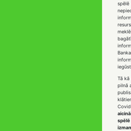
spēlē
nepie
inform
resurs
meklē
bagātī
inform
Banka
infor
iegū
Tā kā 
pilnā
publis
klātie
Covid
aicin
spēlē
izman