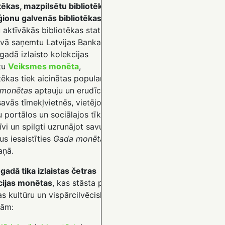
tēkas, mazpilsētu bibliotēkas
ģionu galvenās bibliotēkas.
Lai
 aktīvākās bibliotēkas statusu
lvā saņemtu Latvijas Bankas
gadā izlaisto kolekcijas
tu
Veiksmes monēta
,
tēkas tiek aicinātas popularizēt
monētas
aptauju un erudīcijas
savās tīmekļvietnēs, vietējo
 portālos un sociālajos tīklos,
īvi un spilgti uzrunājot savus
jus iesaistīties
Gada monētas
ņā.
gadā tika izlaistas četras
cijas monētas
, kas stāsta par
as kultūru un vispārcilvēciskām
bām: