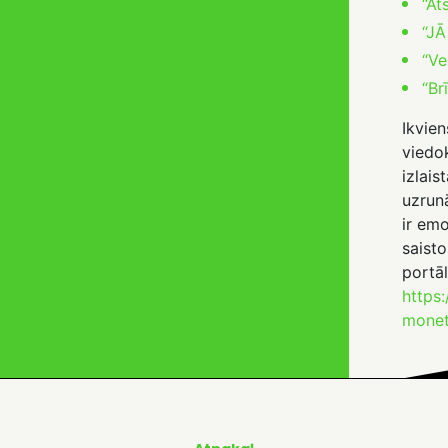
“At
“JĀ
“Ve
“Br
Ikvien
viedok
izlai
uzrunā
ir emo
saisto
portāl
https:
monet