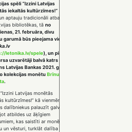
ijas spēli “Izzini Latvijas
ās iekaltās kultūrzīmes!”
un aptauju tradicionāli atbalsta
tvijas bibliotēkas, tā
no
enas, 21. februāra, divu
u garumā būs pieejama vietnē
ka.lv
://letonika.lv/spele
), un pieci
rsa uzvarētāji balvā katrs
s Latvijas Bankas 2021. gadā
sto kolekcijas monētu
Brīnumu
ta
.
“Izzini Latvijas monētās
ās kultūrzīmes!” kā vienmēr
s dalībniekus palauzīt galvu,
jot atbildes uz āķīgiem
umiem, kas saistīti ar monētu
 un vēsturi, turklāt dalība