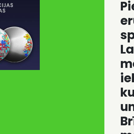
Pi
er
sp
La
m
ie
ku
un
B