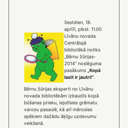
Sestdien, 18.
aprīlī, plkst. 11.00
Līvānu novada
Centrālajā
bibliotēkā notiks
„Bērnu žūrijas-
2014” noslēguma
pasākums
„Kopā
lasīt ir jautri!”
.
Bērnu žūrijas eksperti no Līvānu
novada bibliotēkām izbaudīs kopā
būšanas prieku, iejutīsies grāmatu
varoņu pasaulē, kā arī mērosies
spēkiem dažādu āķīgu uzdevumu
veikšanā.