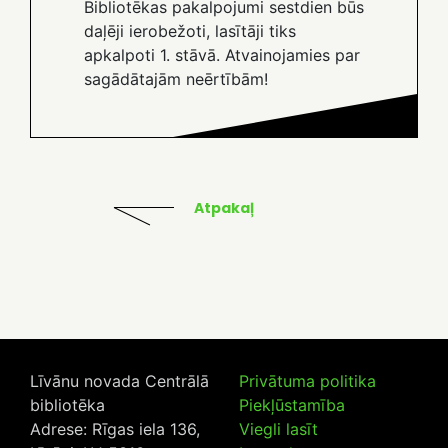
Bibliotēkas pakalpojumi sestdien būs
daļēji ierobežoti, lasītāji tiks
apkalpoti 1. stāvā. Atvainojamies par
sagādātajām neērtībām!
Atpakaļ
Līvānu novada Centrālā
Privātuma politika
bibliotēka
Piekļūstamība
Adrese: Rīgas iela 136,
Viegli lasīt