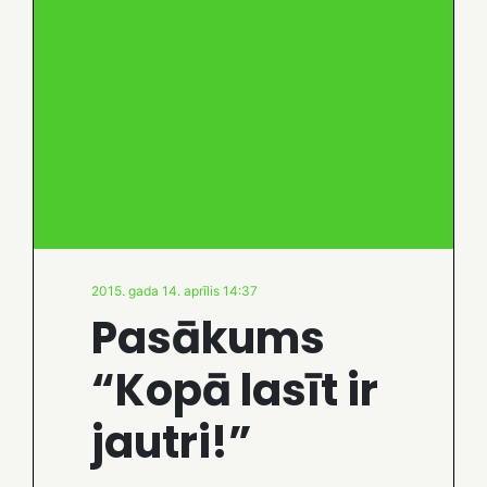
2015. gada 14. aprīlis 14:37
Pasākums
“Kopā lasīt ir
jautri!”