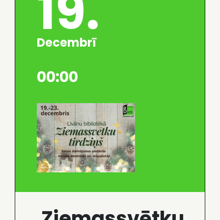
19.
Decembrī
00:00
Ziemassvētku