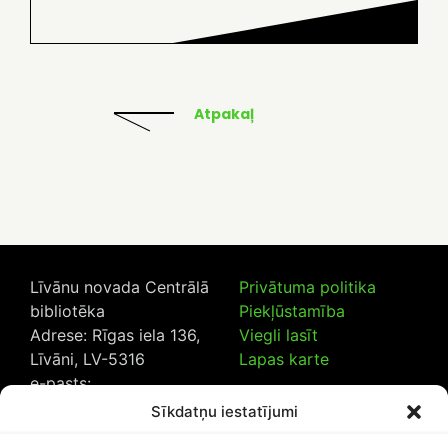
Atpakaļ
Līvānu novada Centrālā
Privātuma politika
bibliotēka
Piekļūstamība
Adrese: Rīgas iela 136,
Viegli lasīt
Līvāni, LV-5316
Lapas karte
e-pasts:
lncb@livanub.lv
Sīkdatņu iestatījumi
Tālrunis:
65307182
/