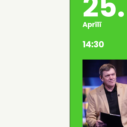
25.
Aprīlī
14:30