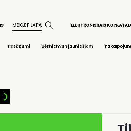
MS
ELEKTRONISKAIS KOPKATA
Pasākumi
Bērniem un jauniešiem
Pakalpojum
T