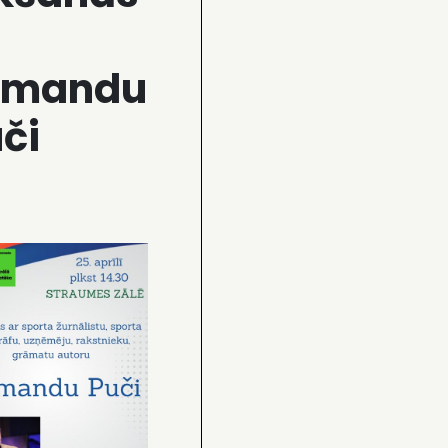
rmandu
či