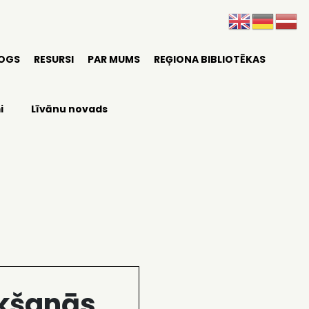
LOGS
RESURSI
PAR MUMS
REĢIONA BIBLIOTĒKAS
i
Līvānu novads
ikšanās