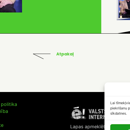
Atpakaļ
Lai tīmekļvi
politika
piekrišanu p
mība
sīkdatnes.
t
te
Lapas apmeklētāju skaits: