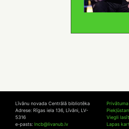
Līvānu novada Centrālā bibliotēka
Privātuma 
Adrese: Rīgas iela 136, Līvāni, LV-
Piekļūsta
5316
Viegli lasī
e-pasts:
lncb@livanub.lv
Lapas kar