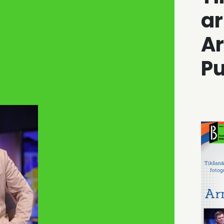
ar
A
Pu