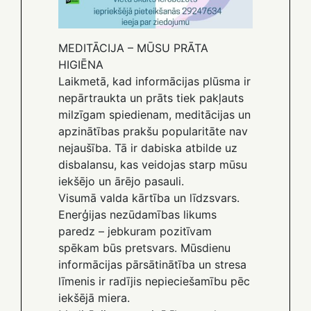
MEDITĀCIJA – MŪSU PRĀTA
HIGIĒNA
Laikmetā, kad informācijas plūsma ir
nepārtraukta un prāts tiek pakļauts
milzīgam spiedienam, meditācijas un
apzinātības prakšu popularitāte nav
nejaušība. Tā ir dabiska atbilde uz
disbalansu, kas veidojas starp mūsu
iekšējo un ārējo pasauli.
Visumā valda kārtība un līdzsvars.
Enerģijas nezūdamības likums
paredz – jebkuram pozitīvam
spēkam būs pretsvars. Mūsdienu
informācijas pārsātinātība un stresa
līmenis ir radījis nepieciešamību pēc
iekšējā miera.