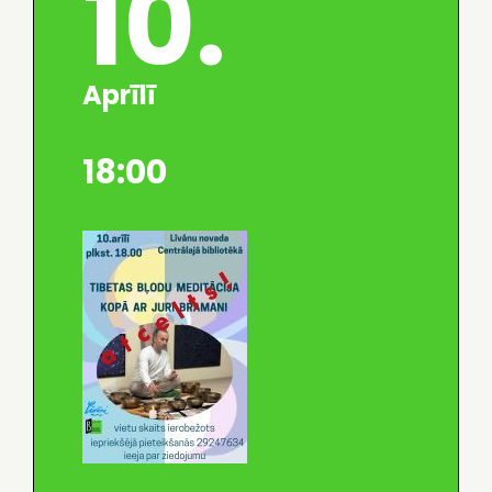
10.
Aprīlī
18:00