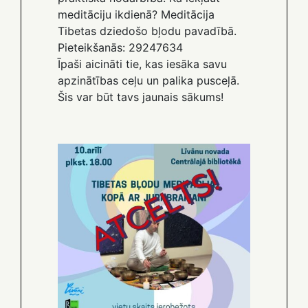
meditāciju ikdienā? Meditācija
Tibetas dziedošo bļodu pavadībā.
Pieteikšanās: 29247634
Īpaši aicināti tie, kas iesāka savu
apzinātības ceļu un palika pusceļā.
Šis var būt tavs jaunais sākums!