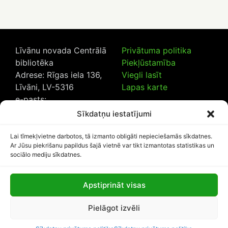
Līvānu novada Centrālā
Privātuma politika
bibliotēka
Piekļūstamība
Adrese: Rīgas iela 136,
Viegli lasīt
Līvāni, LV-5316
Lapas karte
e-pasts:
lncb@livanub.lv
Sīkdatņu iestatījumi
Tālrunis:
65307182
/
20230925
Lai tīmekļvietne darbotos, tā izmanto obligāti nepieciešamās sīkdatnes.
Ar Jūsu piekrišanu papildus šajā vietnē var tikt izmantotas statistikas un
sociālo mediju sīkdatnes.
Apstiprināt visas
Lapas apmeklētāju skaits:
Pielāgot izvēli
1110601