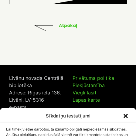
Atpakaļ
Līvānu novada Centrālā
Privātuma politika
bibliotēka
Piekļūstamība
Adrese: Rīgas iela 136,
Viegli lasīt
Līvāni, LV-5316
Lapas karte
e-pasts:
lncb@livanub.lv
Sīkdatņu iestatījumi
Tālrunis:
65307182
/
20230925
Lai tīmekļvietne darbotos, tā izmanto obligāti nepieciešamās sīkdatnes.
Ar Jūsu piekrišanu papildus šajā vietnē var tikt izmantotas statistikas un