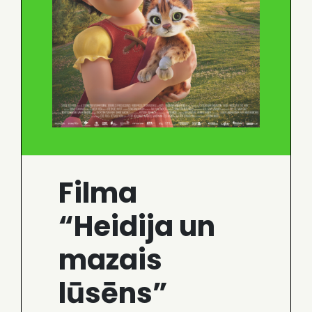
Filma
“Heidija un
mazais
lūsēns”