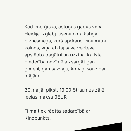
Kad enerģiskā, astoņus gadus vecā
Heidija izglābj lūsēnu no alkatīga
biznesmeņa, kurš apdraud viņu mītni
kalnos, viņa atklāj sava vectēva
apslēpto pagātni un uzzina, ka īsta
piederība nozīmē aizsargāt gan
ģimeni, gan savvaļu, ko viņi sauc par
mājām.
30.maijā, plkst. 13.00 Straumes zālē
Ieejas maksa 3EUR
Filma tiek rādīta sadarbībā ar
Kinopunkts.