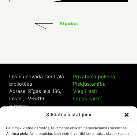
Atpakaļ
Līvānu novada Centrālā
Privātuma politika
bibliotēka
Piekļūstamība
Adrese: Rīgas iela 136,
Viegli lasīt
Līvāni, LV-5316
Lapas karte
e-pasts:
lncb@livanub.lv
Sīkdatņu iestatījumi
Tālrunis:
65307182
/
20230925
Lai tīmekļvietne darbotos, tā izmanto obligāti nepieciešamās sīkdatnes.
Ar Jūsu piekrišanu papildus šajā vietnē var tikt izmantotas statistikas un