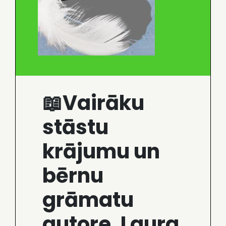
📖Vairāku
stāstu
krājumu un
bērnu
grāmatu
autore, Laura