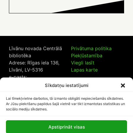
Līvānu novada Centrālā
Privātuma politika
bibliotēka
Piekļūstamība
Adrese: Rīgas iela 136,
Viegli lasīt
Līvāni, LV-5316
Lapas karte
e-pasts:
lncb@livanub.lv
Sīkdatņu iestatījumi
Tālrunis:
65307182
/
20230925
Lai tīmekļvietne darbotos, tā izmanto obligāti nepieciešamās sīkdatnes.
Ar Jūsu piekrišanu papildus šajā vietnē var tikt izmantotas statistikas un
sociālo mediju sīkdatnes.
Apstiprināt visas