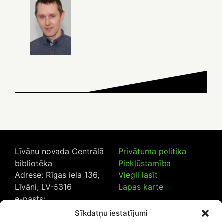
Līvānu novada Centrālā
Privātuma politika
bibliotēka
Piekļūstamība
Adrese: Rīgas iela 136,
Viegli lasīt
Līvāni, LV-5316
Lapas karte
e-pasts:
lncb@livanub.lv
Sīkdatņu iestatījumi