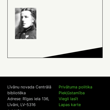
Līvānu novada Centrālā
Privātuma politika
bibliotēka
Piekļūstamība
Adrese: Rīgas iela 136,
Viegli lasīt
Līvāni, LV-5316
Lapas karte