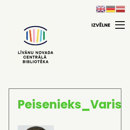
IZVĒLNE
Peisenieks_Varis