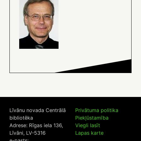
Līvānu novada Centrālā
Privātuma politika
bibliotēka
Piekļūstamība
Adrese: Rīgas iela 136,
Viegli lasīt
Līvāni, LV-5316
Lapas karte
e-pasts: