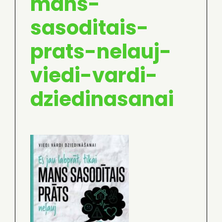
mans-
sasoditais-
prats-nelauj-
viedi-vardi-
dziedinasanai