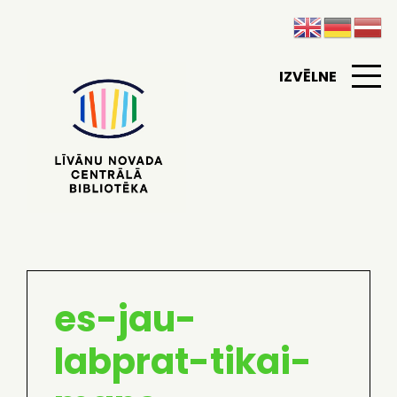
IZVĒLNE
es-jau-
labprat-tikai-