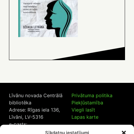
Līvānu novada Centrālā
Privātuma politika
bibliotēka
Piekļūstamība
Adrese: Rīgas iela 136,
Viegli lasīt
Līvāni, LV-5316
Lapas karte
e-pasts:
lncb@livanub.lv
Sīkdatņu iestatījumi