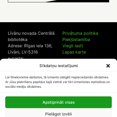
Līvānu novada Centrālā
Privātuma politika
bibliotēka
Piekļūstamība
Adrese: Rīgas iela 136,
Viegli lasīt
Līvāni, LV-5316
Lapas karte
e-pasts:
lncb@livanub.lv
Sīkdatņu iestatījumi
Tālrunis:
65307182
/
20230925
Lai tīmekļvietne darbotos, tā izmanto obligāti nepieciešamās sīkdatnes.
Ar Jūsu piekrišanu papildus šajā vietnē var tikt izmantotas statistikas un
sociālo mediju sīkdatnes.
Apstiprināt visas
Lapas apmeklētāju skaits:
Pielāgot izvēli