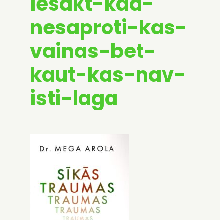
iesakt-kad-
nesaproti-kas-
vainas-bet-
kaut-kas-nav-
isti-laga