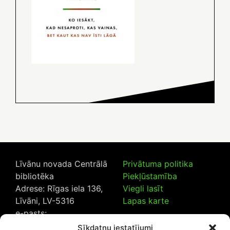
Līvānu novada Centrālā
Privātuma politika
bibliotēka
Piekļūstamība
Adrese: Rīgas iela 136,
Viegli lasīt
Līvāni, LV-5316
Lapas karte
e-pasts:
lncb@livanub.lv
Sīkdatņu iestatījumi