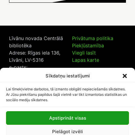
Līvānu novada Centrālā
Privātuma politika
bibliotēka
Piekļūstamība
Adrese: Rīgas iela 136,
Viegli lasīt
Līvāni, LV-5316
Lapas karte
e-pasts:
lncb@livanub.lv
Sīkdatņu iestatījumi
Tālrunis:
65307182
/
20230925
Lai tīmekļvietne darbotos, tā izmanto obligāti nepieciešamās sīkdatnes.
Ar Jūsu piekrišanu papildus šajā vietnē var tikt izmantotas statistikas un
sociālo mediju sīkdatnes.
Apstiprināt visas
Lapas apmeklētāju skaits:
Pielāgot izvēli