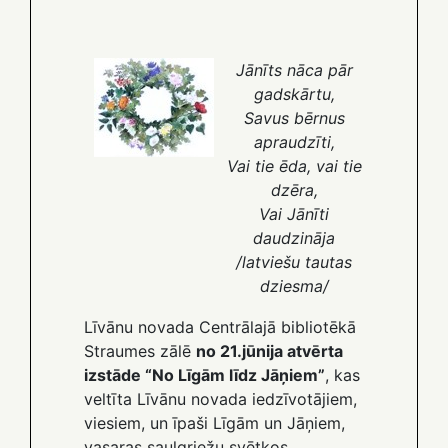
Jānīts nāca pār
gadskārtu,
Savus bērnus
apraudzīti,
Vai tie ēda, vai tie
dzēra,
Vai Jānīti
daudzināja
/latviešu tautas
dziesma/
Līvānu novada Centrālajā bibliotēkā
Straumes zālē
no 21.jūnija atvērta
izstāde “No Līgām līdz Jāņiem”
, kas
veltīta Līvānu novada iedzīvotājiem,
viesiem, un īpaši Līgām un Jāņiem,
vasaras saulgriežu svētkos.