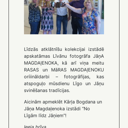
Līdzās atklātnīšu kolekcijai izstādē
apskatāmas Līvānu fotogrāfa JāņA
MAGDAļENOKA, kā arī viņa meitu
RASAS un MāRAS MAGDAļENOKU
oriìināldarbi – fotogrāfijas, kas
atspoguļo mūsdienu Līgo un Jāņu
svinēšanas tradīcijas.
Aicinām apmeklēt Kārļa Bogdana un
Jāņa Magdaļenoka izstādi “No
Līgām līdz Jāņiem”!
Ieeja brīva.