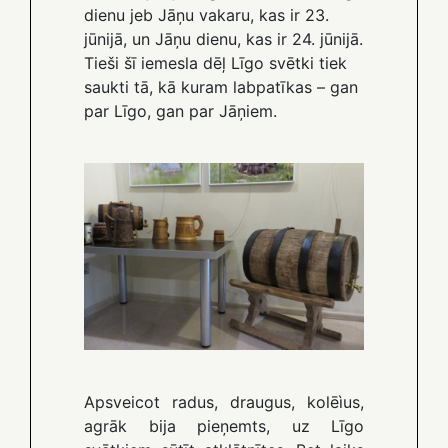
dienu jeb Jāņu vakaru, kas ir 23.
jūnijā, un Jāņu dienu, kas ir 24. jūnijā.
Tieši šī iemesla dēļ Līgo svētki tiek
saukti tā, kā kuram labpatīkas – gan
par Līgo, gan par Jāņiem.
Apsveicot radus, draugus, kolēìus,
agrāk bija pieņemts, uz Līgo