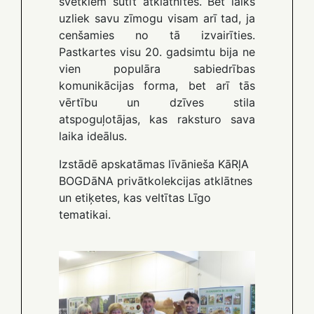
svētkiem sūtīt atklātnītes. Bet laiks
uzliek savu zīmogu visam arī tad, ja
cenšamies no tā izvairīties.
Pastkartes visu 20. gadsimtu bija ne
vien populāra sabiedrības
komunikācijas forma, bet arī tās
vērtību un dzīves stila
atspoguļotājas, kas raksturo sava
laika ideālus.
Izstādē apskatāmas līvānieša KāRļA
BOGDāNA privātkolekcijas atklātnes
un etiķetes, kas veltītas Līgo
tematikai.