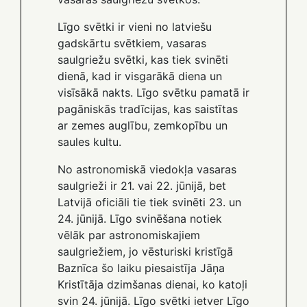
Līgo svētki ir vieni no latviešu
gadskārtu svētkiem, vasaras
saulgriežu svētki, kas tiek svinēti
dienā, kad ir visgarākā diena un
visīsākā nakts. Līgo svētku pamatā ir
pagāniskās tradīcijas, kas saistītas
ar zemes auglību, zemkopību un
saules kultu.
No astronomiskā viedokļa vasaras
saulgrieži ir 21. vai 22. jūnijā, bet
Latvijā oficiāli tie tiek svinēti 23. un
24. jūnijā. Līgo svinēšana notiek
vēlāk par astronomiskajiem
saulgriežiem, jo vēsturiski kristīgā
Baznīca šo laiku piesaistīja Jāņa
Kristītāja dzimšanas dienai, ko katoļi
svin 24. jūnijā. Līgo svētki ietver Līgo