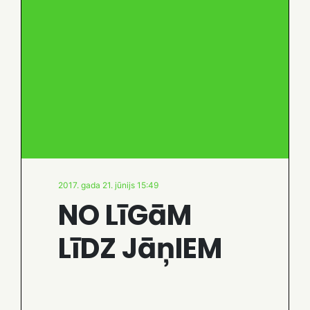
2017. gada 21. jūnijs 15:49
NO LīGāM
LīDZ JāņIEM