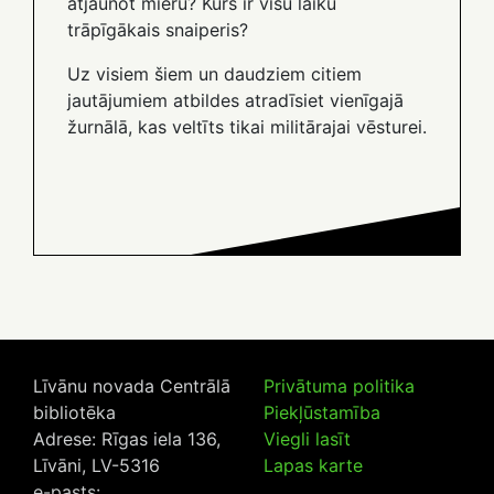
atjaunot mieru? Kurš ir visu laiku
trāpīgākais snaiperis?
Uz visiem šiem un daudziem citiem
jautājumiem atbildes atradīsiet vienīgajā
žurnālā, kas veltīts tikai militārajai vēsturei.
Līvānu novada Centrālā
Privātuma politika
bibliotēka
Piekļūstamība
Adrese: Rīgas iela 136,
Viegli lasīt
Līvāni, LV-5316
Lapas karte
e-pasts: