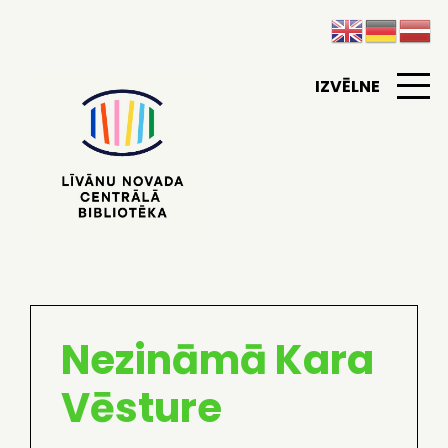
IZVĒLNE
Nezināmā Kara
Vēsture