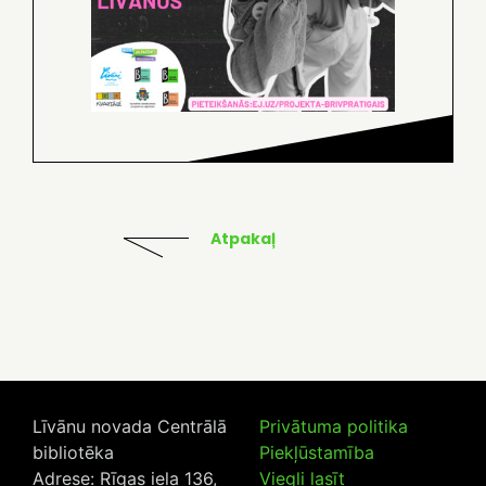
Atpakaļ
Līvānu novada Centrālā
Privātuma politika
bibliotēka
Piekļūstamība
Adrese: Rīgas iela 136,
Viegli lasīt