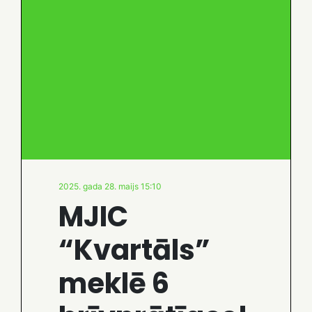
2025. gada 28. maijs 15:10
MJIC
“Kvartāls”
meklē 6