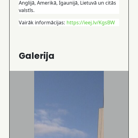
Anglijā, Amerikā, Igaunijā, Lietuvā un citās
valstīs.
Vairāk informācijas:
https://ieej.lv/KgsBW
Galerija