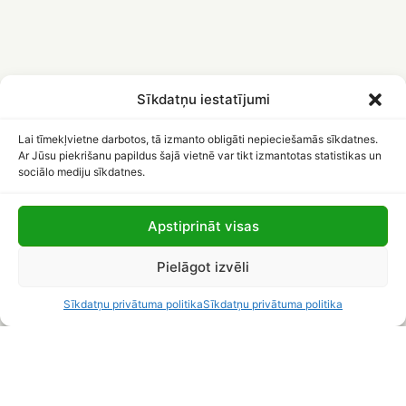
Sīkdatņu iestatījumi
Lai tīmekļvietne darbotos, tā izmanto obligāti nepieciešamās sīkdatnes.
Ar Jūsu piekrišanu papildus šajā vietnē var tikt izmantotas statistikas un
sociālo mediju sīkdatnes.
Apstiprināt visas
Pielāgot izvēli
Sīkdatņu privātuma politika
Sīkdatņu privātuma politika
Līvānu novada Centrālā
Privātuma politika
bibliotēka
Piekļūstamība