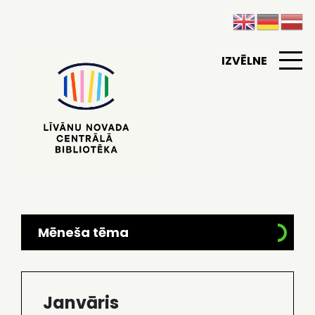
IZVĒLNE
Mēneša tēma
Janvāris