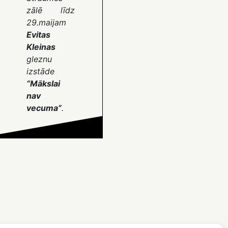
zālē līdz
29.maijam
Evitas
Kleinas
gleznu
izstāde
“Mākslai
nav
vecuma”
.