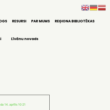
LOGS
RESURSI
PAR MUMS
REĢIONA BIBLIOTĒKAS
i
Līvānu novads
da 14. aprīlis 10:21