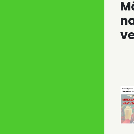
Mā
n
v