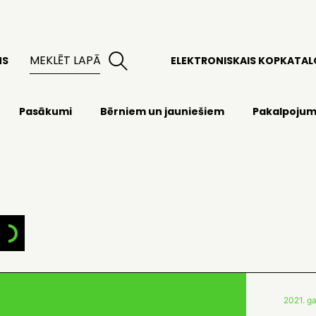
MS
ELEKTRONISKAIS KOPKATA
Pasākumi
Bērniem un jauniešiem
Pakalpojum
2021. ga