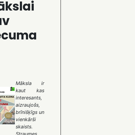
kslai
av
ecuma
Māksla ir
kaut kas
interesants,
aizraujošs,
brīnišķīgs un
vienkārši
skaists.
Straumes