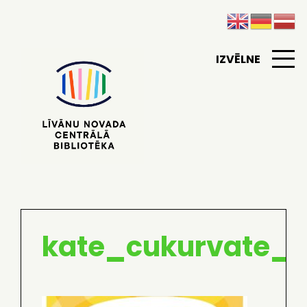
IZVĒLNE
kate_cukurvate_i