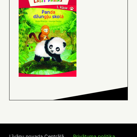
Līvānu novada Centrālā
Privātuma politika