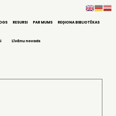
LOGS
RESURSI
PAR MUMS
REĢIONA BIBLIOTĒKAS
i
Līvānu novads