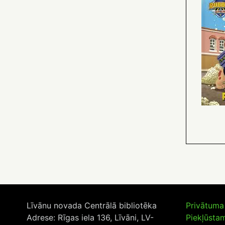
Līvānu novada Centrālā bibliotēka
Privātuma 
Adrese: Rīgas iela 136, Līvāni, LV-
Piekļūsta