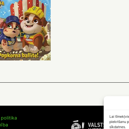
Lai tīmekļvi
politika
piekrišanu p
mība
sīkdatnes.