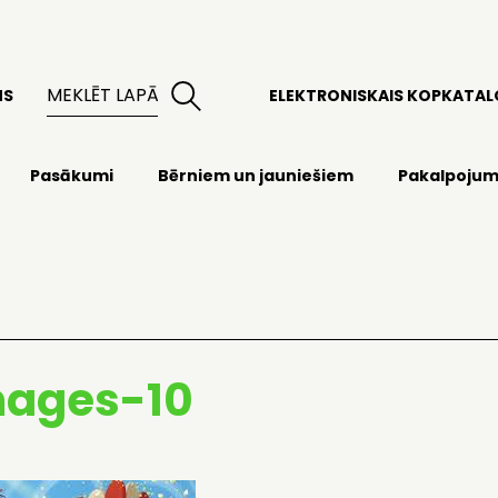
MS
ELEKTRONISKAIS KOPKATA
Pasākumi
Bērniem un jauniešiem
Pakalpojum
mages-10