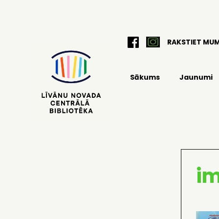
RAKSTIET MU
Sākums
Jaunumi
i