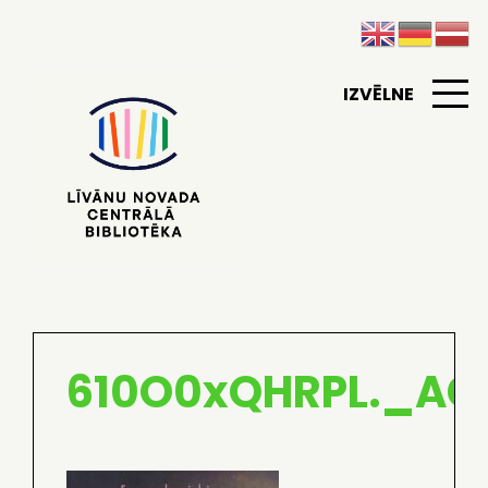
IZVĒLNE
610O0xQHRPL._AC