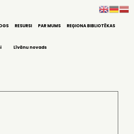
LOGS
RESURSI
PAR MUMS
REĢIONA BIBLIOTĒKAS
i
Līvānu novads