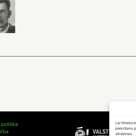
Lai tīmekļvi
politika
piekrišanu p
mība
sīkdatnes.