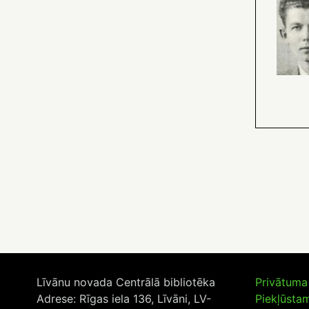
Līvānu novada Centrālā bibliotēka
Privātuma 
Adrese: Rīgas iela 136, Līvāni, LV-
Piekļūsta