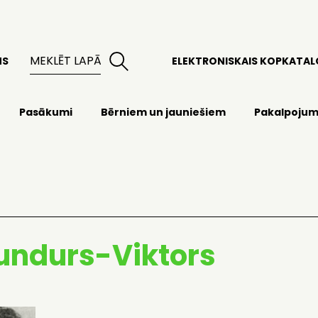
MS
ELEKTRONISKAIS KOPKATA
Pasākumi
Bērniem un jauniešiem
Pakalpojum
ndurs-Viktors