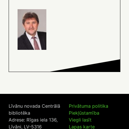
Līvānu novada Centrālā
Privātuma politika
bibliotēka
Piekļūstamība
Adrese: Rīgas iela 136,
Viegli lasīt
Līvāni, LV-5316
Lapas karte