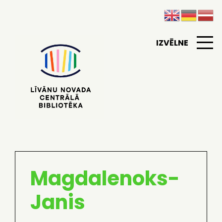
IZVĒLNE
Magdalenoks-
Janis