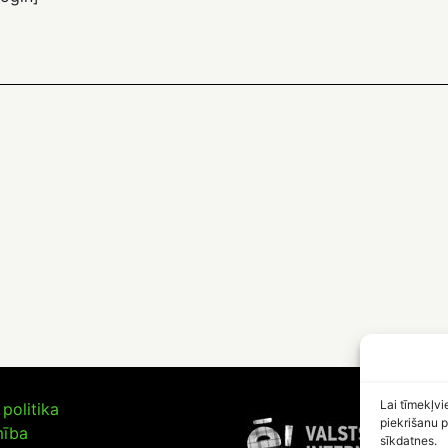
Lai tīmekļvi
politika
piekrišanu p
mība
sīkdatnes.