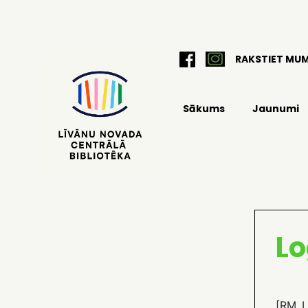
RAKSTIET MU
Sākums
Jaunumi
Lo
[RM_L