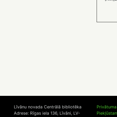
Līvānu novada Centrālā bibliotēka
Privātuma 
Adrese: Rīgas iela 136, Līvāni, LV-
Piekļūsta