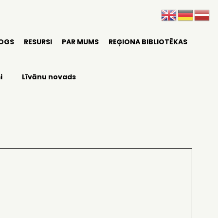
LOGS
RESURSI
PAR MUMS
REĢIONA BIBLIOTĒKAS
i
Līvānu novads