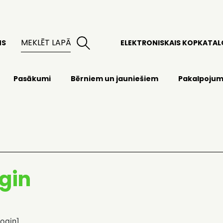
MS
ELEKTRONISKAIS KOPKATA
Pasākumi
Bērniem un jauniešiem
Pakalpojum
gin
ogin]