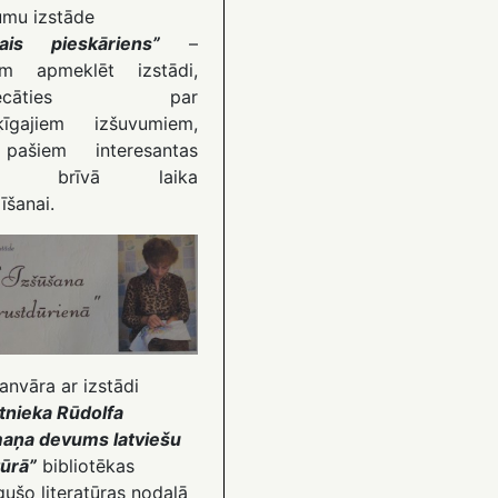
umu izstāde
ais pieskāriens”
–
ām apmeklēt izstādi,
riecāties par
šķīgajiem izšuvumiem,
pašiem interesantas
jas brīvā laika
īšanai.
anvāra ar izstādi
tnieka Rūdolfa
aņa devums latviešu
tūrā”
bibliotēkas
gušo literatūras nodaļā