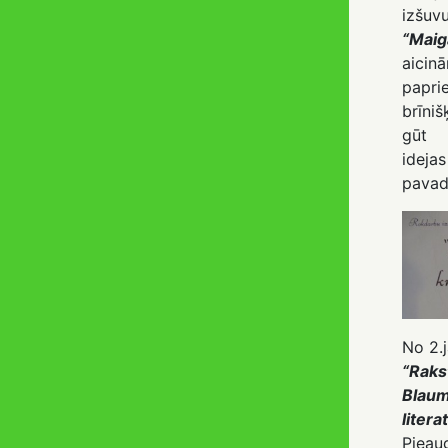
izšuv
“Maig
aicin
pap
brīni
gūt 
ide
pavad
No 2.j
“Raks
Blaum
litera
Pieau