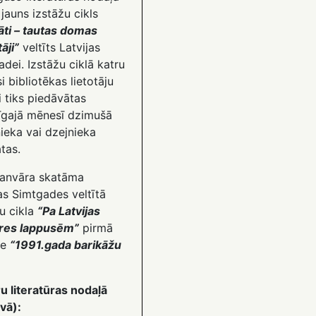
jauns izstāžu cikls
āti – tautas domas
āji”
veltīts Latvijas
dei. Izstāžu ciklā katru
 bibliotēkas lietotāju
i tiks piedāvātas
cīgajā mēnesī dzimušā
ieka vai dzejnieka
tas.
janvāra skatāma
as Simtgades veltītā
u cikla
“Pa Latvijas
res lappusēm”
pirmā
de
“1991.gada barikāžu
u literatūras nodaļā
vā):