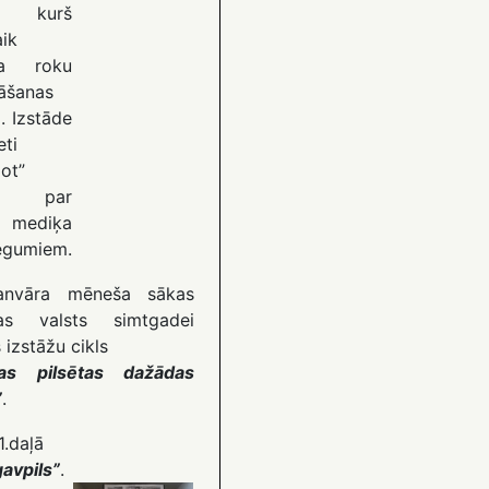
, kurš
aik
ica roku
āšanas
. Izstāde
eti
jot”
ta par
ā mediķa
egumiem.
anvāra mēneša sākas
jas valsts simtgadei
s izstāžu cikls
nas pilsētas dažādas
”
.
1.daļā
avpils”
.