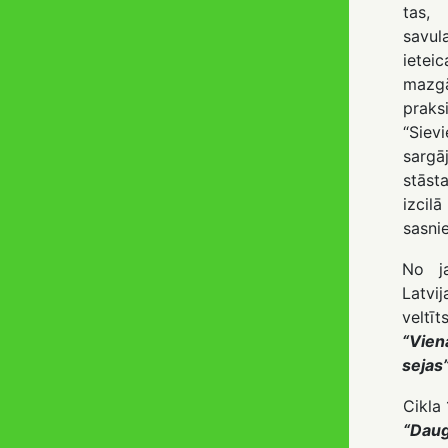
tas
savul
iete
mazg
praksi
“Sievi
sargā
stās
izcil
sasni
No j
Latvi
veltīt
“Vie
sejas
Cikla 
“Daug