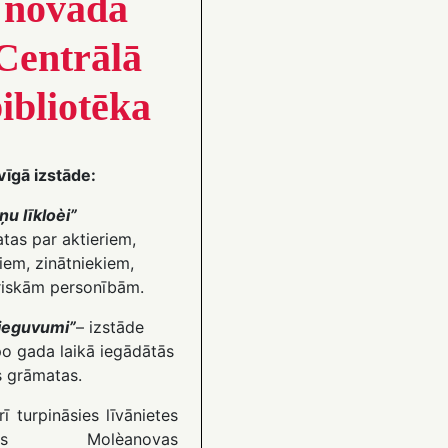
novada
Centrālā
ibliotēka
vīgā izstāde:
ņu līkloèi”
tas par aktieriem,
iem, zinātniekiem,
riskām personībām.
ieguvumi”
– izstāde
o gada laikā iegādātās
s grāmatas.
ī turpināsies līvānietes
ijas Molèanovas