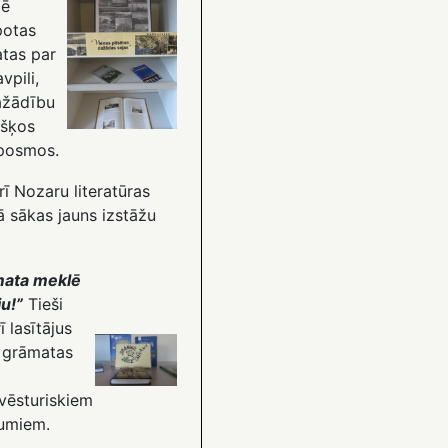
dē
otas
tas par
vpili,
ažādību
išķos
 posmos.
ī Nozaru literatūras
ā sākas jauns izstāžu
ata meklē
ju!”
Tieši
ī lasītājus
 grāmatas
rvēsturiskiem
jumiem.