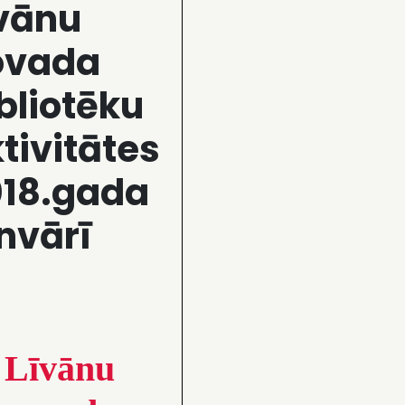
vānu
ovada
bliotēku
tivitātes
018.gada
nvārī
Līvānu