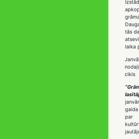
Izstā
apkop
grāma
Dauga
tās d
atsev
laika
Janvār
nodaļ
cikls
“Grām
lasītā
janvār
gaida
par
kultū
jautā