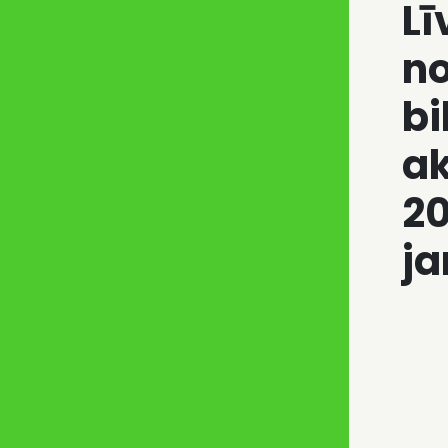
Lī
n
bi
ak
2
ja