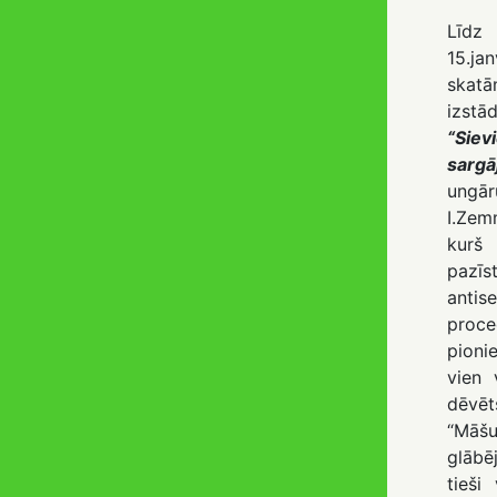
Līdz
15.ja
skat
izstā
“Sievi
sargā
ungā
I.Zem
kurš
pazī
antis
proce
pionie
vien 
dēvē
“Māš
glāb
tieši 