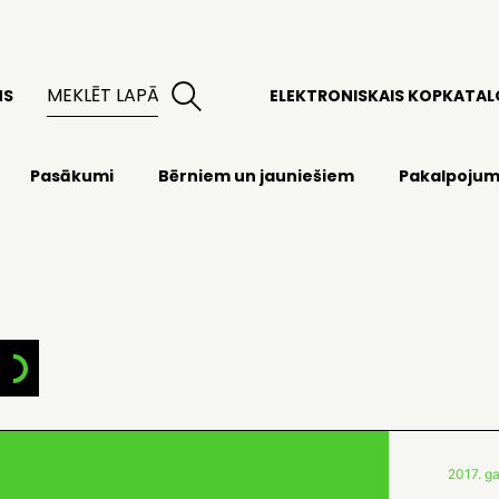
MS
ELEKTRONISKAIS KOPKATA
Pasākumi
Bērniem un jauniešiem
Pakalpojum
2017. g