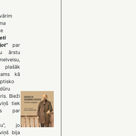
nvārim
āma
de
eti
jot”
par
ru ārstu
melveisu,
 plašāk
stams kā
eptisko
dūru
ris. Bieži
viņš tiek
ts par
u
ēju”, jo
viņš bija