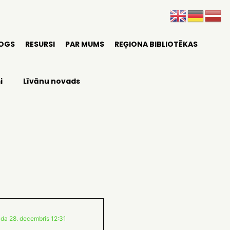
LOGS
RESURSI
PAR MUMS
REĢIONA BIBLIOTĒKAS
i
Līvānu novads
ada 28. decembris 12:31