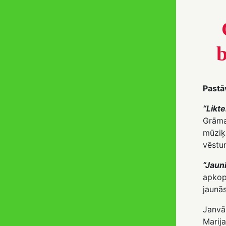
b
Pastā
“Likte
Grāma
mūziķ
vēstu
“Jaun
apkop
jaunā
Janvār
Mar