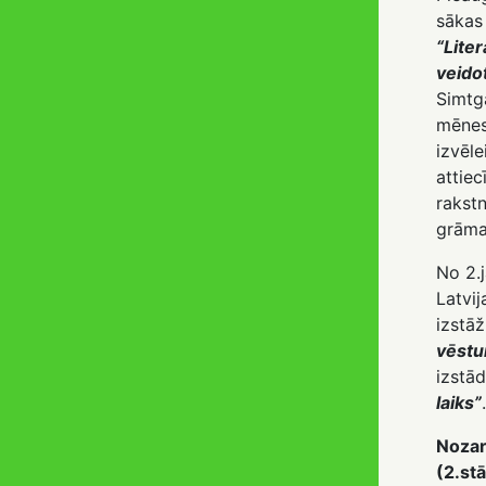
sākas 
“Liter
veidot
Simtga
mēnesi
izvēle
attie
rakstn
grāma
No 2.
Latvij
izstāž
vēstu
izstā
laiks”
.
Nozar
(2.stā