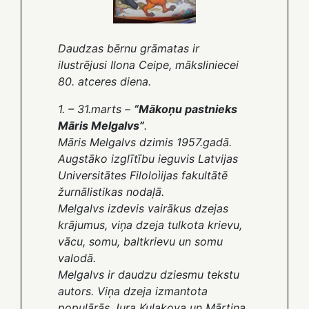
Daudzas bērnu grāmatas ir
ilustrējusi Ilona Ceipe, māksliniecei
80. atceres diena.
1. – 31.marts –
“Mākoņu pastnieks
Māris Melgalvs”
.
Māris Melgalvs dzimis 1957.gadā.
Augstāko izglītību ieguvis Latvijas
Universitātes Filoloìijas fakultātē
žurnālistikas nodaļā.
Melgalvs izdevis vairākus dzejas
krājumus, viņa dzeja tulkota krievu,
vācu, somu, baltkrievu un somu
valodā.
Melgalvs ir daudzu dziesmu tekstu
autors. Viņa dzeja izmantota
populārās Jura Kulakova un Mārtiņa