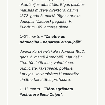
akadēmijas dibinātājs, Rīgas pilsētas
mākslas muzeja direktors, dzimis
1872. gada 3. martā Rīgas apriņķa
Jaunpils (Zaubes) pagastā. V.
Purvītim 145. atceres diena.
1.-31. marts –
“Zinātne un
pētniecība – neparasti aizraujoši!”
.
Janīna Kursīte-Pakule (dzimusi 1952.
gada 2. martā Arendolē) ir latviešu
literatūrzinātniece, valodniece,
publiciste, rakstniece, politiķe.
Latvijas Universitātes Humanitāro
zinātņu fakultātes profesore.
1.-31. marts –
“Bērnu grāmatu
ilustratore Ilona Ceipe”
.