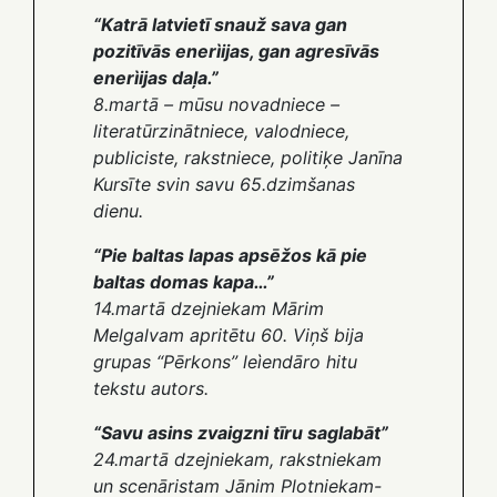
“Katrā latvietī snauž sava gan
pozitīvās enerìijas, gan agresīvās
enerìijas daļa.”
8.martā – mūsu novadniece –
literatūrzinātniece, valodniece,
publiciste, rakstniece, politiķe
Janīna
Kursīte
svin savu 65.dzimšanas
dienu.
“Pie baltas lapas apsēžos kā pie
baltas domas kapa…”
14.martā dzejniekam
Mārim
Melgalvam apritētu 60
. Viņš bija
grupas “Pērkons” leìendāro hitu
tekstu autors.
“Savu asins zvaigzni tīru saglabāt”
24.martā dzejniekam, rakstniekam
un scenāristam
Jānim Plotniekam-