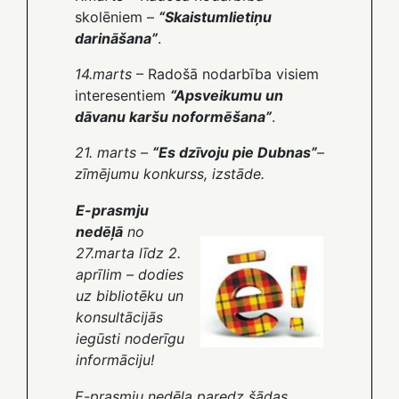
skolēniem –
“Skaistumlietiņu
darināšana”
.
14.marts
– Radošā nodarbība visiem
interesentiem
“Apsveikumu un
dāvanu karšu noformēšana”
.
21. marts –
“Es dzīvoju pie Dubnas”
–
zīmējumu konkurss, izstāde.
E-prasmju
nedēļā
no
27.marta līdz 2.
aprīlim – dodies
uz bibliotēku un
konsultācijās
iegūsti noderīgu
informāciju!
E-prasmju nedēļa paredz šādas