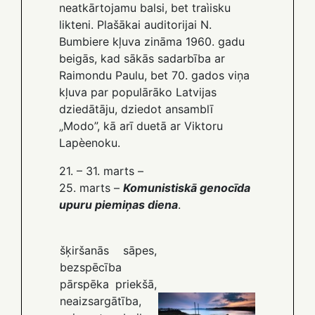
neatkārtojamu balsi, bet traìisku
likteni. Plašākai auditorijai N.
Bumbiere kļuva zināma 1960. gadu
beigās, kad sākās sadarbība ar
Raimondu Paulu, bet 70. gados viņa
kļuva par populārāko Latvijas
dziedātāju, dziedot ansamblī
„Modo”, kā arī duetā ar Viktoru
Lapèenoku.
21. – 31. marts –
25. marts –
Komunistiskā genocīda
upuru piemiņas diena
.
šķiršanās sāpes,
bezspēcība
pārspēka priekšā,
neaizsargātība,