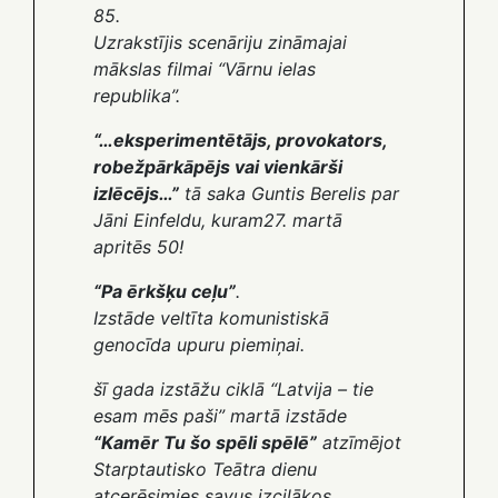
85
.
Uzrakstījis scenāriju zināmajai
mākslas filmai “Vārnu ielas
republika”.
“…eksperimentētājs, provokators,
robežpārkāpējs vai vienkārši
izlēcējs…”
tā saka Guntis Berelis par
Jāni Einfeldu
, kuram27. martā
apritēs 50!
“Pa ērkšķu ceļu”
.
Izstāde veltīta komunistiskā
genocīda upuru piemiņai.
šī gada izstāžu ciklā “Latvija – tie
esam mēs paši” martā izstāde
“Kamēr Tu šo spēli spēlē”
atzīmējot
Starptautisko Teātra dienu
atcerēsimies savus izcilākos