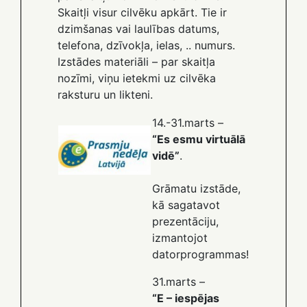
Skaitļi visur cilvēku apkārt. Tie ir
dzimšanas vai laulības datums,
telefona, dzīvokļa, ielas, .. numurs.
Izstādes materiāli – par skaitļa
nozīmi, viņu ietekmi uz cilvēka
raksturu un likteni.
14.-31.marts –
“Es esmu virtuālā
vidē”
.
Grāmatu izstāde,
kā sagatavot
prezentāciju,
izmantojot
datorprogrammas!
31.marts –
“E – iespējas