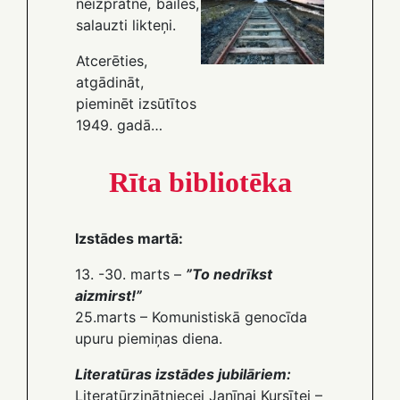
neizpratne, bailes,
salauzti likteņi.
Atcerēties,
atgādināt,
pieminēt izsūtītos
1949. gadā…
Rīta bibliotēka
Izstādes martā:
13. -30. marts –
”To nedrīkst
aizmirst!”
25.marts – Komunistiskā genocīda
upuru piemiņas diena.
Literatūras izstādes jubilāriem:
Literatūrzinātniecei Janīnai Kursītei –