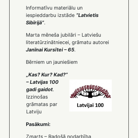
Informatīvu materiālu un
iespieddarbu izstāde
“Latvietis
Sibīrijā”
.
Marta mēneša jubilāri – Latviešu
literatūrzinātniecei, grāmatu autorei
Janīnai Kursītei – 65
.
Bērniem un jauniešiem
„Kas? Kur? Kad?”
– Latvijas 100
gadi gaidot
.
Izzinošas
grāmatas par
Latviju
Pasākumi:
7.marts
– Radošā nodarbība