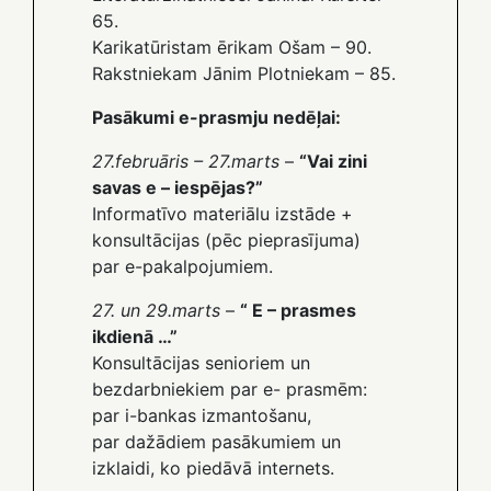
65.
Karikatūristam ērikam Ošam – 90.
Rakstniekam Jānim Plotniekam – 85.
Pasākumi e-prasmju nedēļai:
27.februāris – 27.marts
–
“Vai zini
savas e – iespējas?”
Informatīvo materiālu izstāde +
konsultācijas (pēc pieprasījuma)
par e-pakalpojumiem.
27. un 29.marts
–
“ E – prasmes
ikdienā …”
Konsultācijas senioriem un
bezdarbniekiem par e- prasmēm:
par i-bankas izmantošanu,
par dažādiem pasākumiem un
izklaidi, ko piedāvā internets.