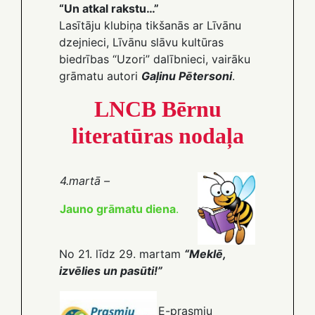
“Un atkal rakstu…”
Lasītāju klubiņa tikšanās ar Līvānu
dzejnieci, Līvānu slāvu kultūras
biedrības “Uzori” dalībnieci, vairāku
grāmatu autori
Gaļinu Pētersoni
.
LNCB Bērnu
literatūras nodaļa
4.martā –
Jauno grāmatu diena
.
No 21. līdz 29. martam
“Meklē,
izvēlies un pasūti!”
E-prasmju