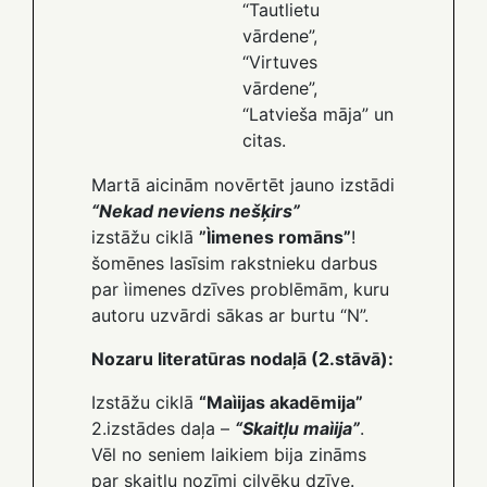
“Tautlietu
vārdene”,
“Virtuves
vārdene”,
“Latvieša māja” un
citas.
Martā aicinām novērtēt jauno izstādi
“Nekad neviens nešķirs”
izstāžu ciklā
”Ìimenes romāns”
!
šomēnes lasīsim rakstnieku darbus
par ìimenes dzīves problēmām, kuru
autoru uzvārdi sākas ar burtu “N”.
Nozaru literatūras nodaļā (2.stāvā):
Izstāžu ciklā
“Maìijas akadēmija”
2.izstādes daļa –
“Skaitļu maìija”
.
Vēl no seniem laikiem bija zināms
par skaitļu nozīmi cilvēku dzīve.