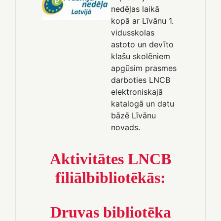
nedēļas laikā
kopā ar Līvānu 1.
vidusskolas
astoto un devīto
klašu skolēniem
apgūsim prasmes
darboties LNCB
elektroniskajā
katalogā un datu
bāzē Līvānu
novads.
Aktivitātes LNCB
filiālbibliotēkās:
Druvas bibliotēka