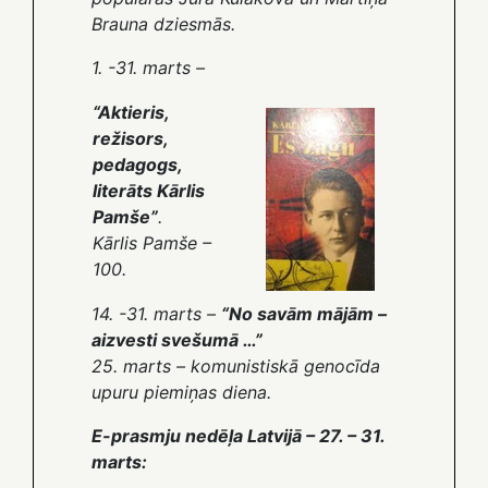
Brauna dziesmās.
1. -31. marts –
“Aktieris,
režisors,
pedagogs,
literāts Kārlis
Pamše”
.
Kārlis Pamše –
100.
14. -31. marts –
“No savām mājām –
aizvesti svešumā …”
25. marts – komunistiskā genocīda
upuru piemiņas diena.
E-prasmju nedēļa Latvijā – 27. – 31.
marts: