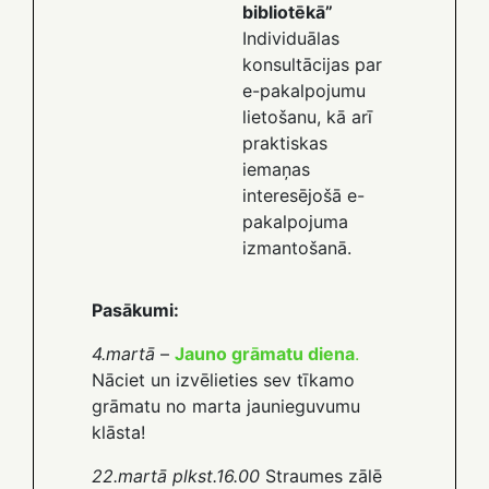
bibliotēkā”
Individuālas
konsultācijas par
e-pakalpojumu
lietošanu, kā arī
praktiskas
iemaņas
interesējošā e-
pakalpojuma
izmantošanā.
Pasākumi:
4.martā
–
Jauno grāmatu diena
.
Nāciet un izvēlieties sev tīkamo
grāmatu no marta jaunieguvumu
klāsta!
22.martā plkst.16.00
Straumes zālē