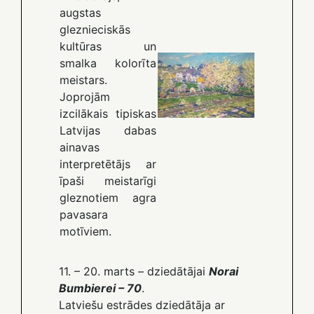
augstas
gleznieciskās
kultūras un
smalka kolorīta
meistars.
Joprojām
izcilākais tipiskas
Latvijas dabas
ainavas
interpretētājs ar
īpaši meistarīgi
gleznotiem agra
pavasara
motīviem.
11. – 20. marts – dziedātājai
Norai
Bumbierei – 70
.
Latviešu estrādes dziedātāja ar