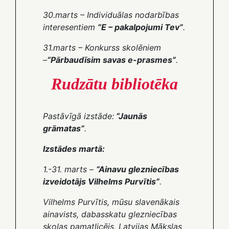
30.marts
– Individuālas nodarbības
interesentiem
”E – pakalpojumi Tev”
.
31.marts
– Konkurss skolēniem
–
“Pārbaudīsim savas e-prasmes”
.
Rudzātu bibliotēka
Pastāvīgā izstāde:
“Jaunās
grāmatas”
.
Izstādes martā:
1.-31. marts –
“Ainavu glezniecības
izveidotājs Vilhelms Purvītis”
.
Vilhelms Purvītis, mūsu slavenākais
ainavists, dabasskatu glezniecības
skolas pamatlicējs, Latvijas Mākslas