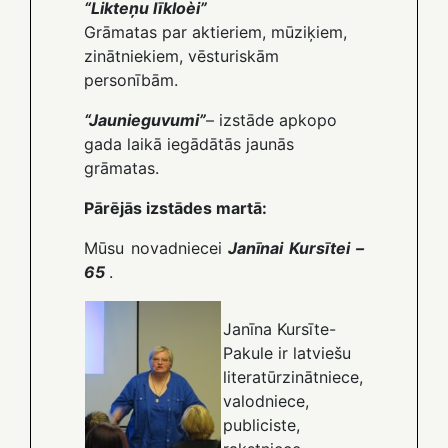
“Likteņu līkloèi”
Grāmatas par aktieriem, mūziķiem,
zinātniekiem, vēsturiskām
personībām.
“Jaunieguvumi”
– izstāde apkopo
gada laikā iegādātās jaunās
grāmatas.
Pārējās izstādes martā:
Mūsu novadniecei
Janīnai Kursītei –
65
.
Janīna Kursīte-
Pakule ir latviešu
literatūrzinātniece,
valodniece,
publiciste,