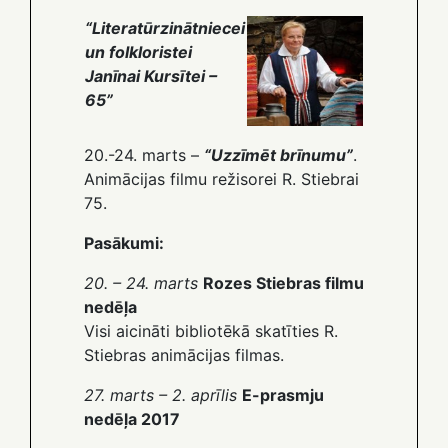
“Literatūrzinātniecei
un folkloristei
Janīnai Kursītei –
65”
20.-24. marts –
“Uzzīmēt brīnumu”
.
Animācijas filmu režisorei R. Stiebrai
75.
Pasākumi:
20. – 24. marts
Rozes Stiebras filmu
nedēļa
Visi aicināti bibliotēkā skatīties R.
Stiebras animācijas filmas.
27. marts – 2. aprīlis
E-prasmju
nedēļa 2017