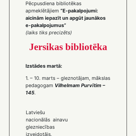
Pēcpusdiena bibliotēkas
apmeklētājiem
“E-pakalpojumi:
aicinām iepazīt un apgūt jaunākos
e-pakalpojumus”
(laiks tiks precizēts)
Jersikas bibliotēka
Izstādes martā:
1. – 10. marts – gleznotājam, mākslas
pedagogam
Vilhelmam Purvītim –
145
.
Latviešu
nacionālās ainavu
glezniecības
izveidotājs,