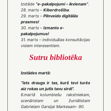
Izstāde
“e-pakalpojumi – ikvienam”
.
28. marts
–
Kiberdrošība
.
29. marts
–
Pilnveido digitālās
prasmes!
30. marts
–
Izmanto e-
pakalpojumus!
31. marts
– individuālas konsultācijas
visiem interesentiem.
Sutru bibliotēka
Izstādes martā:
“īsts draugs ir tas, kurš tevi turēs
aiz rokas un jutīs tavu sirdi”.
6.martā kolumbiešu rakstniekam,
scenāristam un žurnālistam
Gabrielam Garsijai Markesam- 90
.