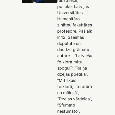
rakstniece,
politiķe. Latvijas
Universitātes
Humanitāro
zinātņu fakultātes
profesore. Pašlaik
ir 12. Saeimas
deputāte un
daudzu grāmatu
autore – “Latviešu
folklora mītu
spogulī”, “Raiņa
dzejas poētika”,
“Mītiskais
folklorā, literatūrā
un mākslā”,
“Dzejas vārdnīca”,
“Sfumato
nesfumato”,