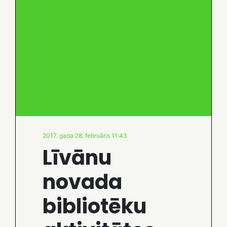
2017. gada 28. februāris 11:43
Līvānu
novada
bibliotēku