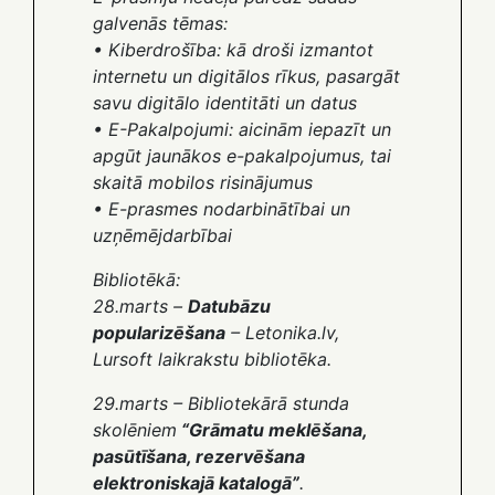
galvenās tēmas:
• Kiberdrošība: kā droši izmantot
internetu un digitālos rīkus, pasargāt
savu digitālo identitāti un datus
• E-Pakalpojumi: aicinām iepazīt un
apgūt jaunākos e-pakalpojumus, tai
skaitā mobilos risinājumus
• E-prasmes nodarbinātībai un
uzņēmējdarbībai
Bibliotēkā:
28.marts –
Datubāzu
popularizēšana
– Letonika.lv,
Lursoft laikrakstu bibliotēka.
29.marts
– Bibliotekārā stunda
skolēniem
“Grāmatu meklēšana,
pasūtīšana, rezervēšana
elektroniskajā katalogā”
.