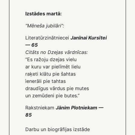
Izstādes martā:
“Mēneša jubilāri”:
Literatūrzinātniecei
Janīnai Kursītei
— 65
Citāts no Dzejas vārdnīcas:
“Es ražoju dzejas vielu
ar kuru var pielīmēt lielu
raķeti klātu pie šahtas
ìenerāli pie tahtas
draudīgus vārdus pie mutes
un zemūdeni pie butes.”
Rakstniekam
Jānim Plotniekam —
85
Darbu un biogrāfijas izstāde