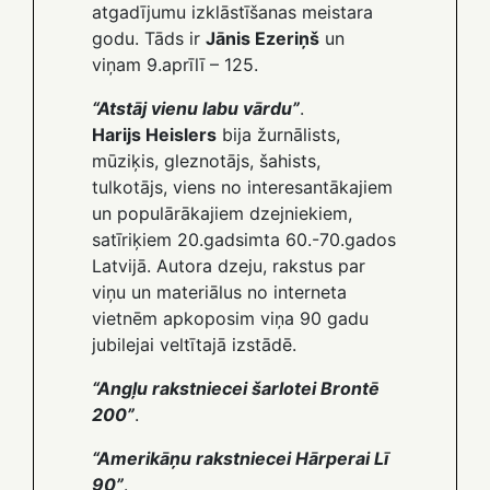
atgadījumu izklāstīšanas meistara
godu. Tāds ir
Jānis Ezeriņš
un
viņam 9.aprīlī – 125.
“Atstāj vienu labu vārdu”
.
Harijs Heislers
bija žurnālists,
mūziķis, gleznotājs, šahists,
tulkotājs, viens no interesantākajiem
un populārākajiem dzejniekiem,
satīriķiem 20.gadsimta 60.-70.gados
Latvijā. Autora dzeju, rakstus par
viņu un materiālus no interneta
vietnēm apkoposim viņa 90 gadu
jubilejai veltītajā izstādē.
“Angļu rakstniecei šarlotei Brontē
200”
.
“Amerikāņu rakstniecei Hārperai Lī
90”
.