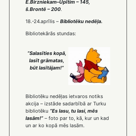
E.Birzniekam–Upītim – 145,
š.Brontē – 200
.
18.-24.aprīlis –
Bibliotēku nedēļa.
Bibliotekārās stundas:
“Salasīties kopā,
lasīt grāmatas,
būt lasītājam!”
Bibliotēku nedēļas ietvaros notiks
akcija – izstāde sadarbībā ar Turku
bibliotēku
“Es lasu, tu lasi, mēs
lasām!”
– foto par to, kā, kur un kad
un ar ko kopā mēs lasām.