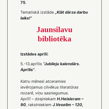
75
.
Tematiskā izstāde
„Klāt dārza darbu
laiks!”
Jaunsilavu
bibliotēka
Izstādes aprīlī:
5.-13.aprīlis
“Jubileju kalendārs.
Aprīlis”
.
Katru mēnesi atceramies
ievērojamus cilvēkus literatūras
nozarē, viņu sasniegumus.
Aprīlī – dzejniekam
H.Heisleram –
90
, rakstniekiem
J.Veselim – 120,