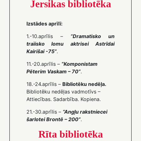
Jersikas bibliotēka
Izstādes aprīlī:
1.-10.aprīlis –
“Dramatisko un
traìisko lomu aktrisei Astrīdai
Kairišai -75”
.
11.-20.aprīlis –
“Komponistam
Pēterim Vaskam – 70”
.
18.-24.aprīlis –
Bibliotēku nedēļa.
Bibliotēku nedēļas vadmotīvs –
Attiecības. Sadarbība. Kopiena.
21.-30.aprīlis –
“Angļu rakstniecei
šarlotei Brontē – 200”
.
Rīta bibliotēka