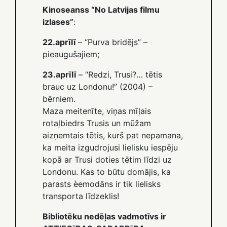
Kinoseanss “No Latvijas filmu
izlases”
:
22.aprīlī
– “Purva bridējs” –
pieaugušajiem;
23.aprīlī
– “Redzi, Trusi?… tētis
brauc uz Londonu!” (2004) –
bērniem.
Maza meitenīte, viņas mīļais
rotaļbiedrs Trusis un mūžam
aizņemtais tētis, kurš pat nepamana,
ka meita izgudrojusi lielisku iespēju
kopā ar Trusi doties tētim līdzi uz
Londonu. Kas to būtu domājis, ka
parasts èemodāns ir tik lielisks
transporta līdzeklis!
Bibliotēku nedēļas vadmotīvs ir