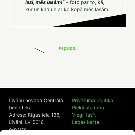
lasi, mēs lasām!”
– foto par to, kā,
kur un kad un ar ko kopā mēs lasām.
Atpakaļ
Līvānu novada Centrālā
Privātuma politika
bibliotēka
Piekļūstamība
Adrese: Rīgas iela 136,
Viegli lasīt
Līvāni, LV-5316
Lapas karte
e-pasts: