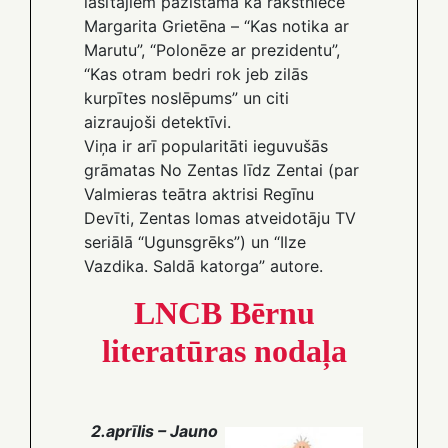
lasītājiem pazīstama kā rakstniece
Margarita Grietēna – “Kas notika ar
Marutu”, “Polonēze ar prezidentu”,
“Kas otram bedri rok jeb zilās
kurpītes noslēpums” un citi
aizraujoši detektīvi.
Viņa ir arī popularitāti ieguvušās
grāmatas No Zentas līdz Zentai (par
Valmieras teātra aktrisi Regīnu
Devīti, Zentas lomas atveidotāju TV
seriālā “Ugunsgrēks”) un “Ilze
Vazdika. Saldā katorga” autore.
LNCB Bērnu
literatūras nodaļa
2.aprīlis – Jauno