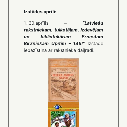
Izstādes aprīlī:
1.-30.aprīlis –
“Latviešu
rakstniekam, tulkotājam, izdevējam
un bibliotekāram Ernestam
Birzniekam Upītim – 145!”
Izstāde
iepazīstina ar rakstnieka daiļradi.