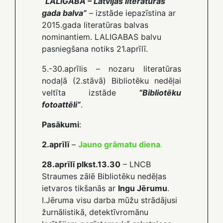
“LALIGABA – Latvijas literatūras
gada balva”
– izstāde iepazīstina ar
2015.gada literatūras balvas
nominantiem. LALIGABAS balvu
pasniegšana notiks 21.aprīlī.
5.-30.aprīlis – nozaru literatūras
nodaļā (2.stāvā) Bibliotēku nedēļai
veltīta izstāde
“Bibliotēku
fotoattēli”
.
Pasākumi
:
2.aprīlī
–
Jauno grāmatu diena
.
28.aprīlī plkst.13.30
– LNCB
Straumes zālē Bibliotēku nedēļas
ietvaros tikšanās ar
Ingu Jērumu
.
I.Jēruma visu darba mūžu strādājusi
žurnālistikā, detektīvromānu