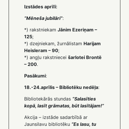
Izstādes aprīlī:
“Mēneša jubilāri”
:
*) rakstniekam
Jānim Ezeriņam –
125
;
*) dzejniekam, žurnālistam
Harijam
Heisleram – 90
;
*) angļu rakstniecei
šarlotei Brontē
– 200
.
Pasākumi
:
18.-24.aprīlis – Bibliotēku nedēļa
:
Bibliotekārās stundas
“Salasīties
kopā, lasīt grāmatas, būt lasītājam!”
Akcija – izstāde sadarbībā ar
Jaunsilavu bibliotēku
“Es lasu, tu