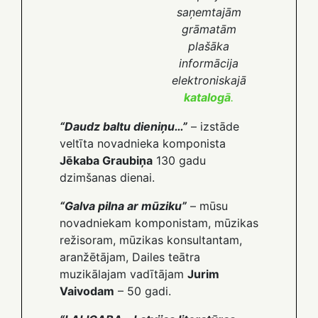
saņemtajām
grāmatām
plašāka
informācija
elektroniskajā
katalogā
.
“Daudz baltu dieniņu…”
– izstāde
veltīta novadnieka komponista
Jēkaba Graubiņa
130 gadu
dzimšanas dienai.
“Galva pilna ar mūziku”
– mūsu
novadniekam komponistam, mūzikas
režisoram, mūzikas konsultantam,
aranžētājam, Dailes teātra
muzikālajam vadītājam
Jurim
Vaivodam
– 50 gadi.