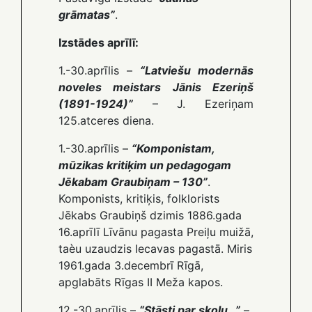
grāmatas”
.
Izstādes aprīlī:
1.-30.aprīlis –
“Latviešu modernās
noveles meistars Jānis Ezeriņš
(1891-1924)”
– J. Ezeriņam
125.atceres diena.
1.-30.aprīlis –
“Komponistam,
mūzikas kritiķim un pedagogam
Jēkabam Graubiņam – 130”
.
Komponists, kritiķis, folklorists
Jēkabs Graubiņš dzimis 1886.gada
16.aprīlī Līvānu pagasta Preiļu muižā,
taèu uzaudzis Iecavas pagastā. Miris
1961.gada 3.decembrī Rīgā,
apglabāts Rīgas II Meža kapos.
12.-30.aprīlis –
“Stāsti par skolu…”
–