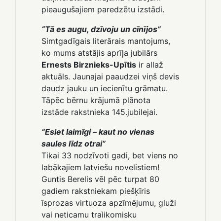
pieaugušajiem paredzētu izstādi.
“Tā es augu, dzīvoju un cīnījos”
Simtgadīgais literārais mantojums,
ko mums atstājis aprīļa jubilārs
Ernests Birznieks-Upītis
ir allaž
aktuāls. Jaunajai paaudzei viņš devis
daudz jauku un iecienītu grāmatu.
Tāpēc bērnu krājumā plānota
izstāde rakstnieka 145.jubilejai.
“Esiet laimīgi – kaut no vienas
saules līdz otrai”
Tikai 33 nodzīvoti gadi, bet viens no
labākajiem latviešu novelistiem!
Guntis Berelis vēl pēc turpat 80
gadiem rakstniekam piešķīris
īsprozas virtuoza apzīmējumu, gluži
vai neticamu traìikomisku