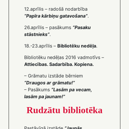
12.aprīlis – radošā nodarbība
“Papīra kārbiņu gatavošana”
.
26.aprīlis – pasākums
“Pasaku
stāstnieks”
.
18.-23.aprīlis –
Bibliotēku nedēļa
.
Bibliotēku nedēļas 2016 vadmotīvs –
Attiecības. Sadarbība. Kopiena.
– Grāmatu izstāde bērniem
“Draugos ar grāmatu!”
– Pasākums
“Lasām pa vecam,
lasām pa jaunam!”
Rudzātu bibliotēka
Pastāvīgā izstāde
“Jaunās