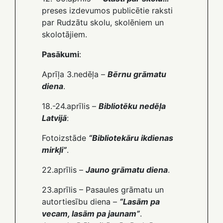
preses izdevumos publicētie raksti
par Rudzātu skolu, skolēniem un
skolotājiem.
Pasākumi
:
Aprīļa 3.nedēļa –
Bērnu grāmatu
diena
.
18.-24.aprīlis –
Bibliotēku nedēļa
Latvijā
:
Fotoizstāde
“Bibliotekāru ikdienas
mirkļi”
.
22.aprīlis –
Jauno grāmatu diena
.
23.aprīlis – Pasaules grāmatu un
autortiesību diena –
“Lasām pa
vecam, lasām pa jaunam”
.