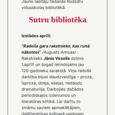
Jauno lasītāju tikšanās Rudzātu
vidusskolas bibliotēkā.
Sutru bibliotēka
Izstādes aprīlī:
“Radoša gara rakstnieks, kas runā
nākotnei”
/Augusts Annuss/
.
Rakstnieks
Jānis Veselis
dzimis
1.aprīlī un šogad ierindojams jau
120-gadnieku sarakstā. Viņa radošā
darbība bijusi daudzveidīga – proza,
īsproza, dzeja, esejas, nedaudz
dramaturìija. Darbojies dažādos
periodiskajos izdevumos un
literatūras kritikā. Lai darītu to
zināmu saviem apmeklētājiem,
daiļliteratūras krājumā veidojam