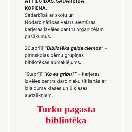
ATTIECīBAS. SADARBīBA.
KOPIENA.
Sadarbībā ar skolu un
Nodarbinātības valsts aìentūras
karjeras izvēles centru organizējam
pasākumus:
20.aprīlī
“Bibliotēka gaida ciemos”
–
pirmskolas bērnu grupiņas
bibliotēkas apmeklējums.
19.aprīlī
“Ko es gribu?”
– karjeras
izvēles centra darbinieku tikšanās ar
izlaiduma klases un 8.klases
audzēkņiem.
Turku pagasta
bibliotēka