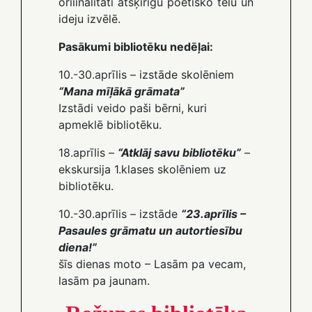
oriìinalitāti atšķirīgu poētisko tēlu un
ideju izvēlē.
Pasākumi bibliotēku nedēļai:
10.-30.aprīlis – izstāde skolēniem
“Mana mīļākā grāmata”
Izstādi veido paši bērni, kuri
apmeklē bibliotēku.
18.aprīlis –
“Atklāj savu bibliotēku”
–
ekskursija 1.klases skolēniem uz
bibliotēku.
10.-30.aprīlis – izstāde
“23.aprīlis –
Pasaules grāmatu un autortiesību
diena!”
šīs dienas moto – Lasām pa vecam,
lasām pa jaunam.