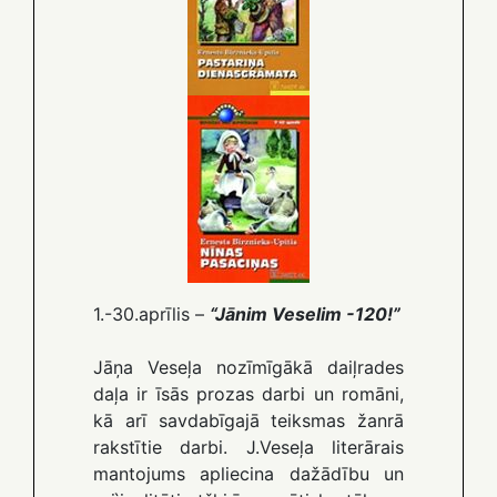
1.-30.aprīlis –
“Jānim Veselim -120!”
Jāņa Veseļa nozīmīgākā daiļrades
daļa ir īsās prozas darbi un romāni,
kā arī savdabīgajā teiksmas žanrā
rakstītie darbi. J.Veseļa literārais
mantojums apliecina dažādību un