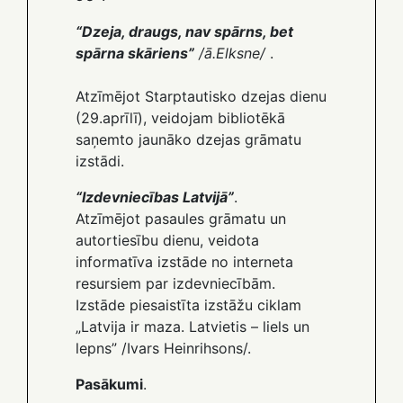
“Dzeja, draugs, nav spārns, bet
spārna skāriens”
/ā.Elksne/
.
Atzīmējot Starptautisko dzejas dienu
(29.aprīlī), veidojam bibliotēkā
saņemto jaunāko dzejas grāmatu
izstādi.
“Izdevniecības Latvijā”
.
Atzīmējot pasaules grāmatu un
autortiesību dienu, veidota
informatīva izstāde no interneta
resursiem par izdevniecībām.
Izstāde piesaistīta izstāžu ciklam
„Latvija ir maza. Latvietis – liels un
lepns” /Ivars Heinrihsons/.
Pasākumi
.