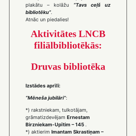
plakātu – kolāžu
“Tavs ceļš uz
bibliotēku”
.
Atnāc un piedalies!
Aktivitātes LNCB
filiālbibliotēkās:
Druvas bibliotēka
Izstādes aprīlī:
“Mēneša jubilāri”
:
*) rakstniekam, tulkotājam,
grāmatizdevējam
Ernestam
Birzniekam-Upītim – 145
.
*) aktierim
Imantam Skrastiņam –