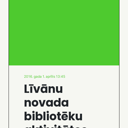
2016. gada 1. aprīlis 13:45
Līvānu
novada
bibliotēku