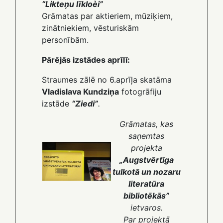
“Likteņu līkloèi”
Grāmatas par aktieriem, mūziķiem,
zinātniekiem, vēsturiskām
personībām.
Pārējās izstādes aprīlī:
Straumes zālē no 6.aprīļa skatāma
Vladislava Kundziņa
fotogrāfiju
izstāde
“Ziedi”
.
Grāmatas, kas
saņemtas
projekta
„Augstvērtīga
tulkotā un nozaru
literatūra
bibliotēkās”
ietvaros.
Par projektā