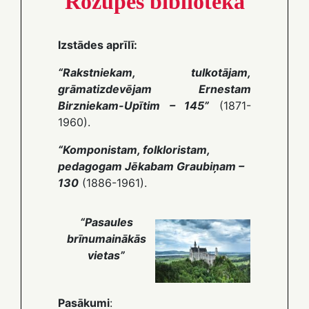
Rožupes bibliotēka
Izstādes aprīlī:
“Rakstniekam, tulkotājam,
grāmatizdevējam Ernestam
Birzniekam-Upītim – 145”
(1871-
1960).
“Komponistam, folkloristam,
pedagogam Jēkabam Graubiņam –
130
(1886-1961).
“Pasaules
brīnumainākās
vietas”
Pasākumi
: