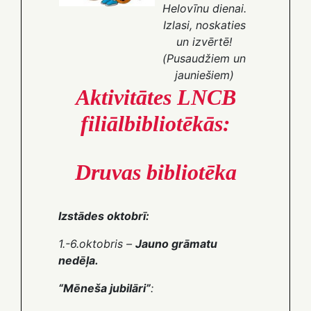
Helovīnu dienai.
Izlasi, noskaties
un izvērtē!
(Pusaudžiem un
jauniešiem)
Aktivitātes LNCB
filiālbibliotēkās:
Druvas bibliotēka
Izstādes oktobrī:
1.-6.oktobris –
Jauno grāmatu
nedēļa.
“Mēneša jubilāri”
: