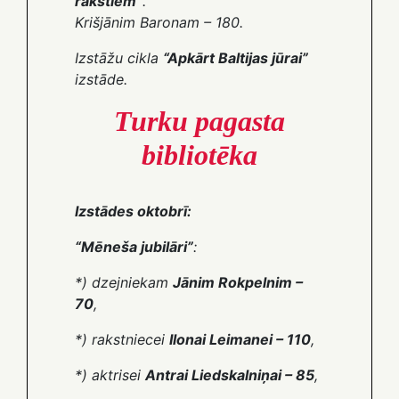
rakstiem”
.
Krišjānim Baronam – 180
.
Izstāžu cikla
“Apkārt Baltijas jūrai”
izstāde.
Turku pagasta
bibliotēka
Izstādes oktobrī:
“Mēneša jubilāri”
:
*) dzejniekam
Jānim Rokpelnim –
70
,
*) rakstniecei
Ilonai Leimanei – 110
,
*) aktrisei
Antrai Liedskalniņai – 85
,