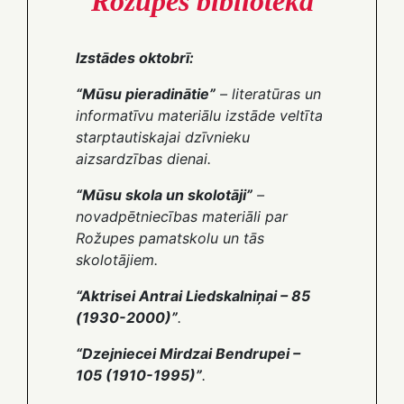
Rožupes bibliotēka
Izstādes oktobrī:
“Mūsu pieradinātie”
– literatūras un
informatīvu materiālu izstāde veltīta
starptautiskajai dzīvnieku
aizsardzības dienai.
“Mūsu skola un skolotāji”
–
novadpētniecības materiāli par
Rožupes pamatskolu un tās
skolotājiem.
“Aktrisei Antrai Liedskalniņai – 85
(1930-2000)”
.
“Dzejniecei Mirdzai Bendrupei –
105 (1910-1995)”
.