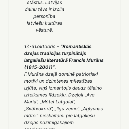
stāstus. Latvijas
dainu tēvs ir izcila
personība
latviešu kultūras
vēsturē.
17.-31.oktobris –
“Romantiskās
dzejas tradīcijas turpinātājs
latgaliešu literatūrā Francis Murāns
(1915-2001)”
.
F.Murāna dzejā dominē patriotiski
motīvi un dzimtenes mīlestības
izjūta, viņš izmantojis daudz tēlaino
izteiksmes līdzekļu. Dzejoļi „Ave
Maria”, „Môtei Latgolai”,
„Svātvokorā”, „Ilgu zeme”, „Aglyunas
môtei” pieskaitāmi pie latgaliešu
dzejas nozīmīgākajiem