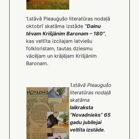
1.stāvā Pieaugušo literatūras nodaļā
oktobrī skatāma izstāde
“Dainu
tēvam Krišjānim Baronam – 180”
,
kas veltīta izcilajam latviešu
folkloristam, tautas dziesmu
vācējam un krājējam Krišjānim
Baronam.
1.stāvā Pieaugušo
literatūras nodaļā
skatāma
laikraksta
“Novadnieks” 65
gadu jubilejai
veltīta izstāde
.