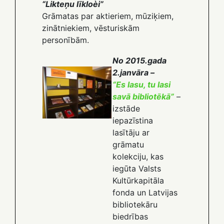
“Likteņu līkloèi”
Grāmatas par aktieriem, mūziķiem,
zinātniekiem, vēsturiskām
personībām.
No 2015.gada
2.janvāra –
“Es lasu, tu lasi
savā bibliotēkā”
–
izstāde
iepazīstina
lasītāju ar
grāmatu
kolekciju, kas
iegūta Valsts
Kultūrkapitāla
fonda un Latvijas
bibliotekāru
biedrības