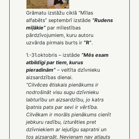
Grāmatu izstāžu ciklā “Mīlas
alfabēts” septembrī izstāde
“Rudens
mīļākie”
par mīlestības
pārdzīvojumiem, kuru autoru
uzvārda pirmais burts ir
“R”
.
1.-31.oktobris – izstāde
“Mēs esam
atbildīgi par tiem, kurus
pieradinām”
– veltīta dzīvnieku
aizsardzības dienai.
“Cilvēces ētiskais pienākums ir
nodrošināt visu sugu dzīvnieku
labturību un aizsardzību, jo katrs
īpatnis pats par sevi ir vērtība.
Cilvēkam ir morāls pienākums cienīt
jebkuru radību, izturēties pret
dzīvniekiem ar iejutīgu sapratni un
tos aizsargāt. Nevienam nav atļauts