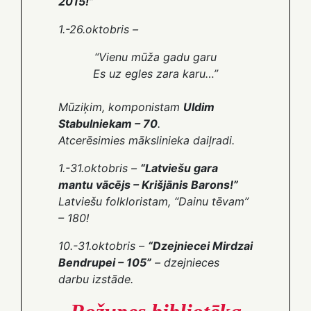
2015!”
1.-26.oktobris –
“Vienu mūža gadu garu
Es uz egles zara karu…”
Mūziķim, komponistam
Uldim
Stabulniekam – 70
.
Atcerēsimies mākslinieka daiļradi.
1.-31.oktobris –
“Latviešu gara
mantu vācējs – Krišjānis Barons!”
Latviešu folkloristam, “Dainu tēvam”
– 180!
10.-31.oktobris –
“Dzejniecei Mirdzai
Bendrupei – 105”
– dzejnieces
darbu izstāde.