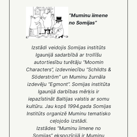
“Muminu ìimene
no Somijas”
Izstādi veidojis Somijas institūts
Igaunijā sadarbībā ar trollīšu
autortiesību turētāju “Moomin
Characters”, izdevniecību “Schildts &
Söderström” un Muminu žurnāla
izdevēju “Egmont”. Somijas institūta
Igaunijā darbības mērķis ir
iepazīstināt Baltijas valstis ar somu
kultūru. Jau kopš 1994.gada Somijas
Institūts organizē Muminu tematisko
ceļojošo izstādi.
Izstādes “Muminu ìimene no
Somijas” ekspozīcijā ir Muminu