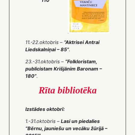
110”
11.-22.oktobris –
“Aktrisei Antrai
Liedskalniņai – 85”
.
23.-31.oktobris –
“Folkloristam,
publicistam Krišjānim Baronam –
180”
.
Rīta bibliotēka
Izstādes oktobrī:
1.-31.oktobris –
Lasi un piedalies
“Bērnu, jauniešu un vecāku žūrijā –