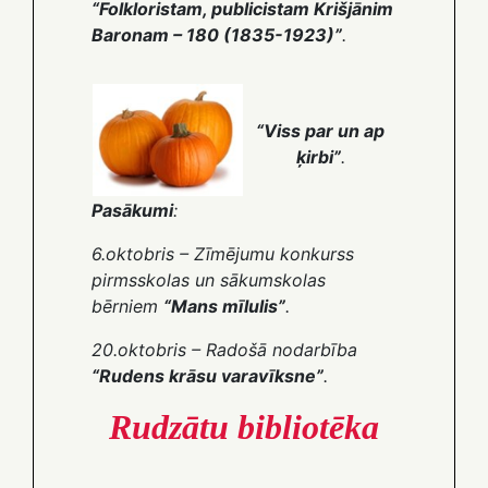
“Folkloristam, publicistam Krišjānim
Baronam – 180 (1835-1923)”
.
“Viss par un ap
ķirbi”
.
Pasākumi
:
6.oktobris – Zīmējumu konkurss
pirmsskolas un sākumskolas
bērniem
“Mans mīlulis”
.
20.oktobris – Radošā nodarbība
“Rudens krāsu varavīksne”
.
Rudzātu bibliotēka