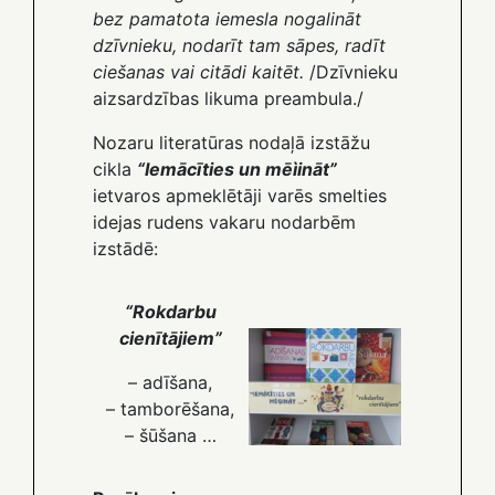
bez pamatota iemesla nogalināt
dzīvnieku, nodarīt tam sāpes, radīt
ciešanas vai citādi kaitēt.
/Dzīvnieku
aizsardzības likuma preambula./
Nozaru literatūras nodaļā izstāžu
cikla
“Iemācīties un mēìināt”
ietvaros apmeklētāji varēs smelties
idejas rudens vakaru nodarbēm
izstādē:
“Rokdarbu
cienītājiem”
– adīšana,
– tamborēšana,
– šūšana …