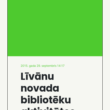
2015. gada 29. septembris 14:17
Līvānu
novada
bibliotēku