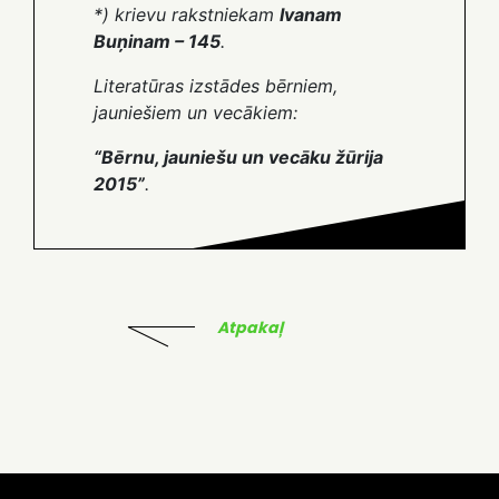
*) krievu rakstniekam
Ivanam
Buņinam – 145
.
Literatūras izstādes bērniem,
jauniešiem un vecākiem:
“Bērnu, jauniešu un vecāku žūrija
2015”
.
Atpakaļ