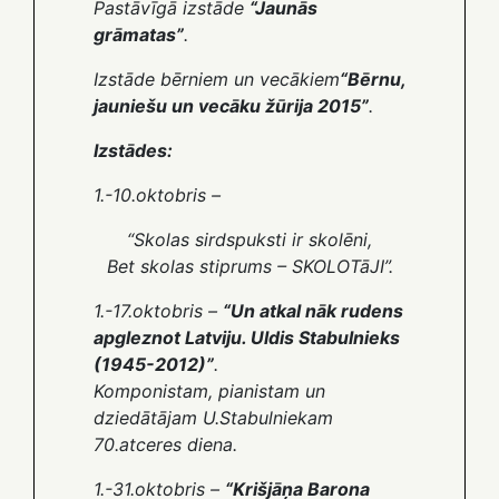
Pastāvīgā izstāde
“Jaunās
grāmatas”
.
Izstāde bērniem un vecākiem
“Bērnu,
jauniešu un vecāku žūrija 2015”
.
Izstādes:
1.-10.oktobris –
“Skolas sirdspuksti ir skolēni,
Bet skolas stiprums – SKOLOTāJI”
.
1.-17.oktobris –
“Un atkal nāk rudens
apgleznot Latviju. Uldis Stabulnieks
(1945-2012)”
.
Komponistam, pianistam un
dziedātājam U.Stabulniekam
70.atceres diena.
1.-31.oktobris –
“Krišjāņa Barona