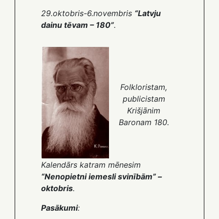
29.oktobris-6.novembris
“Latvju
dainu tēvam – 180”
.
Folkloristam,
publicistam
Krišjānim
Baronam 180.
Kalendārs katram mēnesim
“Nenopietni iemesli svinībām” –
oktobris
.
Pasākumi
: