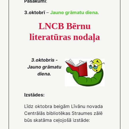
Pasākumi
:
3.oktobrī
–
Jauno grāmatu diena
.
LNCB Bērnu
literatūras nodaļa
3.oktobris -
Jauno grāmatu
diena.
Izstādes:
Līdz oktobra beigām Līvānu novada
Centrālās bibliotēkas Straumes zālē
būs skatāma ceļojošā izstāde: