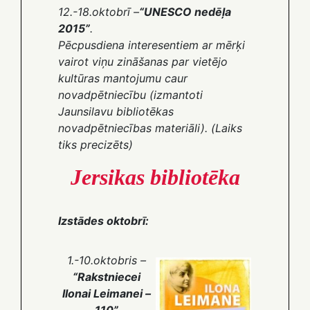
12.-18.oktobrī –
“UNESCO nedēļa
2015”
.
Pēcpusdiena interesentiem ar mērķi
vairot viņu zināšanas par vietējo
kultūras mantojumu caur
novadpētniecību (izmantoti
Jaunsilavu bibliotēkas
novadpētniecības materiāli).
(Laiks
tiks precizēts)
Jersikas bibliotēka
Izstādes oktobrī:
1.-10.oktobris
–
“Rakstniecei
Ilonai Leimanei –