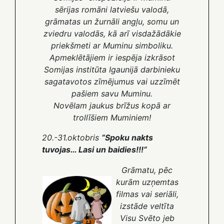
sērijas romāni latviešu valodā,
grāmatas un žurnāli angļu, somu un
zviedru valodās, kā arī visdažādākie
priekšmeti ar Muminu simboliku.
Apmeklētājiem ir iespēja izkrāsot
Somijas institūta Igaunijā darbinieku
sagatavotos zīmējumus vai uzzīmēt
pašiem savu Muminu.
Novēlam jaukus brīžus kopā ar
trollīšiem Muminiem!
20.-31.oktobris
“Spoku nakts
tuvojas… Lasi un baidies!!!”
Grāmatu, pēc
kurām uzņemtas
filmas vai seriāli,
izstāde veltīta
Visu Svēto jeb