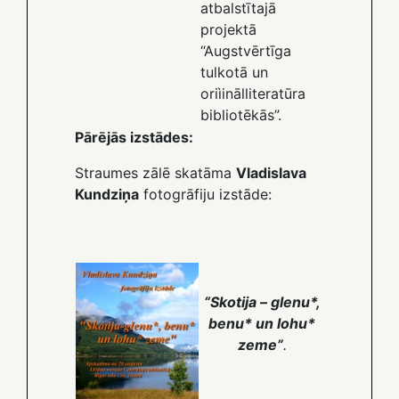
atbalstītajā
projektā
“Augstvērtīga
tulkotā un
oriìinālliteratūra
bibliotēkās”.
Pārējās izstādes:
Straumes zālē skatāma
Vladislava
Kundziņa
fotogrāfiju izstāde:
“Skotija – glenu*,
benu* un lohu*
zeme”
.