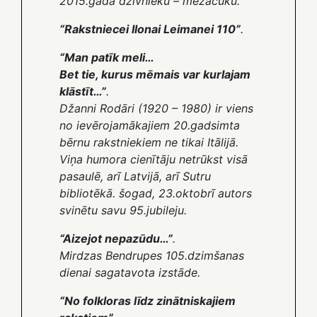
2015.gada dzīvnieku – mežacūku
.
“Rakstniecei Ilonai Leimanei 110”
.
“Man patīk meli…
Bet tie, kurus mēmais var kurlajam
klāstīt…”
.
Džanni Rodāri (1920 – 1980) ir viens
no ievērojamākajiem 20.gadsimta
bērnu rakstniekiem ne tikai Itālijā.
Viņa humora cienītāju netrūkst visā
pasaulē, arī Latvijā, arī Sutru
bibliotēkā. šogad, 23.oktobrī autors
svinētu savu 95.jubileju
.
“Aizejot nepazūdu…”
.
Mirdzas Bendrupes 105.dzimšanas
dienai sagatavota izstāde
.
“No folkloras līdz zinātniskajiem