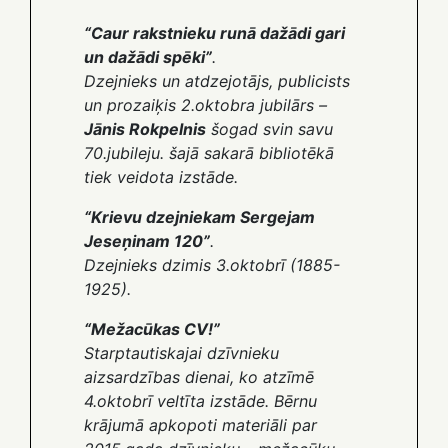
“Caur rakstnieku runā dažādi gari
un dažādi spēki”
.
Dzejnieks un atdzejotājs, publicists
un prozaiķis 2.oktobra jubilārs –
Jānis Rokpelnis
šogad svin savu
70.jubileju. šajā sakarā bibliotēkā
tiek veidota izstāde.
“Krievu dzejniekam Sergejam
Jeseņinam 120”
.
Dzejnieks dzimis 3.oktobrī (1885-
1925)
.
“Mežacūkas CV!”
Starptautiskajai dzīvnieku
aizsardzības dienai, ko atzīmē
4.oktobrī veltīta izstāde. Bērnu
krājumā apkopoti materiāli par