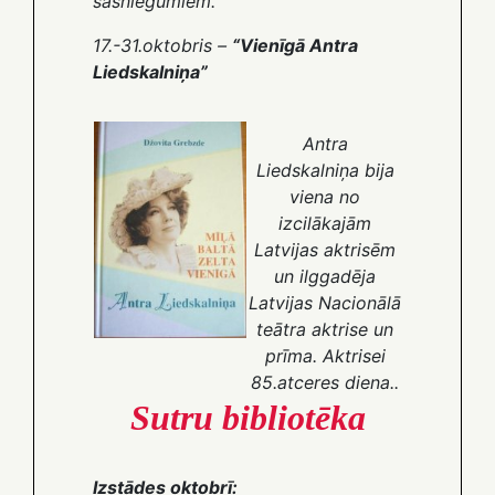
sasniegumiem.
17.-31.oktobris –
“Vienīgā Antra
Liedskalniņa”
Antra
Liedskalniņa bija
viena no
izcilākajām
Latvijas aktrisēm
un ilggadēja
Latvijas Nacionālā
teātra aktrise un
prīma. Aktrisei
85.atceres diena.
.
Sutru bibliotēka
Izstādes oktobrī: