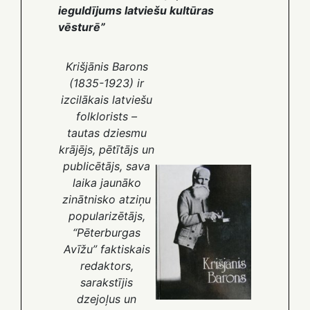
ieguldījums latviešu kultūras
vēsturē”
Krišjānis Barons
(1835-1923) ir
izcilākais latviešu
folklorists –
tautas dziesmu
krājējs, pētītājs un
publicētājs, sava
laika jaunāko
zinātnisko atziņu
popularizētājs,
“Pēterburgas
Avīžu” faktiskais
redaktors,
sarakstījis
dzejoļus un