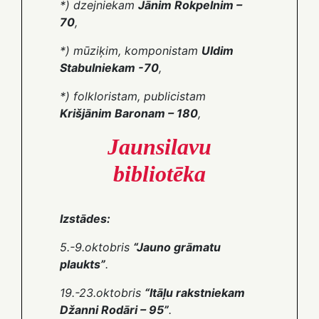
*) dzejniekam
Jānim Rokpelnim –
70
,
*) mūziķim, komponistam
Uldim
Stabulniekam -70
,
*) folkloristam, publicistam
Krišjānim Baronam – 180
,
Jaunsilavu
bibliotēka
Izstādes:
5.-9.oktobris
“Jauno grāmatu
plaukts”
.
19.-23.oktobris
“Itāļu rakstniekam
Džanni Rodāri – 95”
.