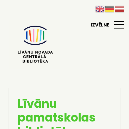
IZVĒLNE
Līvānu
pamatskolas