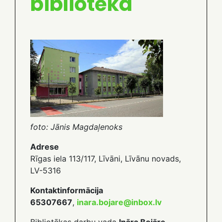
bibliotēka
foto: Jānis Magdaļenoks
Adrese
Rīgas iela 113/117, Līvāni, Līvānu novads,
LV-5316
Kontaktinformācija
65307667
,
inara.bojare@inbox.lv