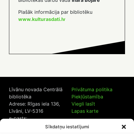
Bibliotēkas darbu vada
Ināra Bojāre
Plašāk informācija par bibliotēku
www.kulturasdati.lv
Līvānu novada Centrālā
Privātuma politika
bibliotēka
Piekļūstamība
Adrese: Rīgas iela 136,
Viegli lasīt
Līvāni, LV-5316
Lapas karte
e-pasts:
lncb@livanub.lv
Sīkdatņu iestatījumi
Tālrunis:
65307182
/