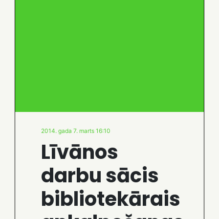
2014. gada 7. marts 16:10
Līvānos
darbu sācis
bibliotekārais