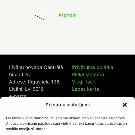
Atpakaļ
Līvānu novada Centrālā
Privātuma politika
bibliotēka
Piekļūstamība
Adrese: Rīgas iela 136,
Viegli lasīt
Līvāni, LV-5316
Lapas karte
e-pasts:
lncb@livanub.lv
Sīkdatņu iestatījumi
Tālrunis:
65307182
/
20230925
Lai tīmekļvietne darbotos, tā izmanto obligāti nepieciešamās sīkdatnes.
Ar Jūsu piekrišanu papildus šajā vietnē var tikt izmantotas statistikas un
sociālo mediju sīkdatnes.