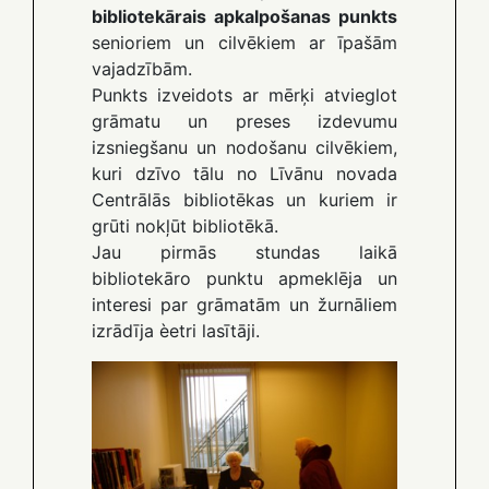
bibliotekārais apkalpošanas punkts
senioriem un cilvēkiem ar īpašām
vajadzībām.
Punkts izveidots ar mērķi atvieglot
grāmatu un preses izdevumu
izsniegšanu un nodošanu cilvēkiem,
kuri dzīvo tālu no Līvānu novada
Centrālās bibliotēkas un kuriem ir
grūti nokļūt bibliotēkā.
Jau pirmās stundas laikā
bibliotekāro punktu apmeklēja un
interesi par grāmatām un žurnāliem
izrādīja èetri lasītāji.