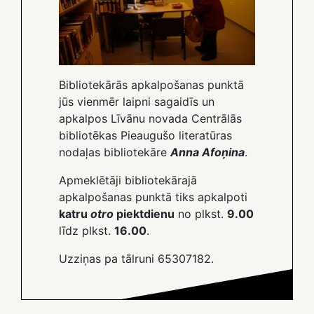
Bibliotekārās apkalpošanas punktā
jūs vienmēr laipni sagaidīs un
apkalpos Līvānu novada Centrālās
bibliotēkas Pieaugušo literatūras
nodaļas bibliotekāre
Anna Afoņina
.
Apmeklētāji bibliotekārajā
apkalpošanas punktā tiks apkalpoti
katru
otro
piektdienu
no plkst.
9.00
līdz plkst.
16.00
.
Uzziņas pa tālruni 65307182.