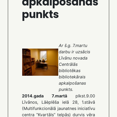
apkalpošanas
punkts
Ar š.g. 7.martu
darbu ir uzsācis
Līvānu novada
Centrālās
bibliotēkas
bibliotekārais
apkalpošanas
punkts.
2014.gada 7.martā
plkst.9.00
Līvānos, Lāèplēša ielā 28, 1.stāvā
(Multifunkcionālā jaunatnes iniciatīvu
centra “Kvartāls” telpās) durvis vēra