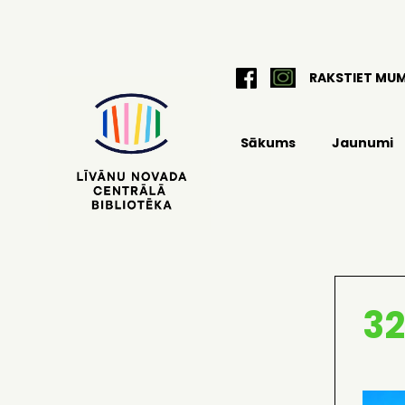
RAKSTIET MU
Sākums
Jaunumi
32