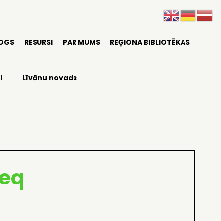
LOGS
RESURSI
PAR MUMS
REĢIONA BIBLIOTĒKAS
i
Līvānu novads
ieq