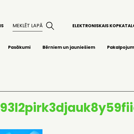
MS
ELEKTRONISKAIS KOPKATA
Pasākumi
Bērniem un jauniešiem
Pakalpojum
93l2pirk3djauk8y59fi