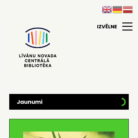
IZVĒLNE
Jaunumi