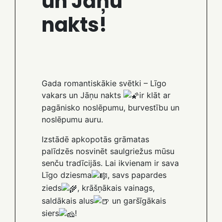
un Jāņu
nakts!
Gada romantiskākie svētki – Līgo
vakars un Jāņu nakts
ir klāt ar
pagānisko noslēpumu, burvestību un
noslēpumu auru.
Izstādē apkopotās grāmatas
palīdzēs nosvinēt saulgriežus mūsu
senču tradīcijās. Lai ikvienam ir sava
Līgo dziesma
, savs papardes
zieds
, krāšņākais vainags,
saldākais alus
un garšīgākais
siers
!