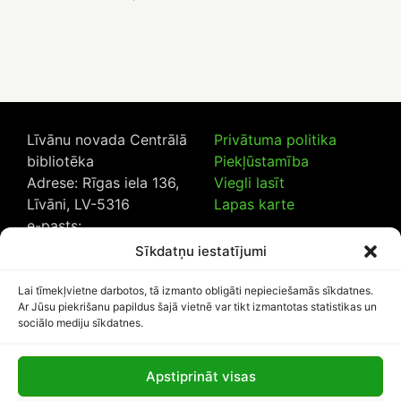
Līvānu novada Centrālā
Privātuma politika
bibliotēka
Piekļūstamība
Adrese: Rīgas iela 136,
Viegli lasīt
Līvāni, LV-5316
Lapas karte
e-pasts:
lncb@livanub.lv
Sīkdatņu iestatījumi
Tālrunis:
65307182
/
20230925
Lai tīmekļvietne darbotos, tā izmanto obligāti nepieciešamās sīkdatnes.
Ar Jūsu piekrišanu papildus šajā vietnē var tikt izmantotas statistikas un
sociālo mediju sīkdatnes.
Apstiprināt visas
Lapas apmeklētāju skaits: