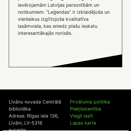
ievērojamām Latvijas personībām un
notikumiem. “Leģendas” ir izklaidējoša un
vienlaikus izglītojoša kvalitatīva
lasāmviela, kas sniedz plašu ieskatu
interesantākajās norisēs.
Līvānu novada Centrālā
Privātuma politika
bibliotēka
Piekļūstamība
Adrese: Rīgas iela 136,
Viegli lasīt
Līvāni, LV-5316
Lapas karte
e-pasts: