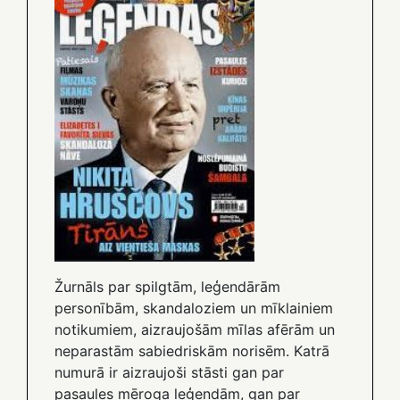
Žurnāls par spilgtām, leģendārām
personībām, skandaloziem un mīklainiem
notikumiem, aizraujošām mīlas afērām un
neparastām sabiedriskām norisēm. Katrā
numurā ir aizraujoši stāsti gan par
pasaules mēroga leģendām, gan par