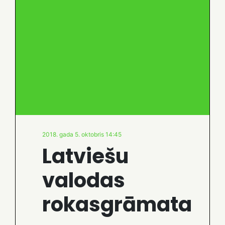
2018. gada 5. oktobris 14:45
Latviešu
valodas
rokasgrāmata