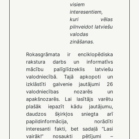
visiem
interesentiem,
kuri vēlas
pilnveidot latviešu
valodas
zināšanas.
Rokasgrāmata ir enciklopēdiska
rakstura darbs un informatīvs
mācību palīglīdzeklis latviešu
valodniecībā. Tajā apkopoti un
izklāstīti galvenie jautājumi 26
valodniecības nozarēs un
apakšnozarēs. Lai lasītājs varētu
plašāk iepazīt kādu jautājumu,
daudzos šķirkļos sniegta arī
papildinformācija, norādīti
interesanti fakti, bet sadaļā “Lasi
vairāk!” nosaukti pētījumi –