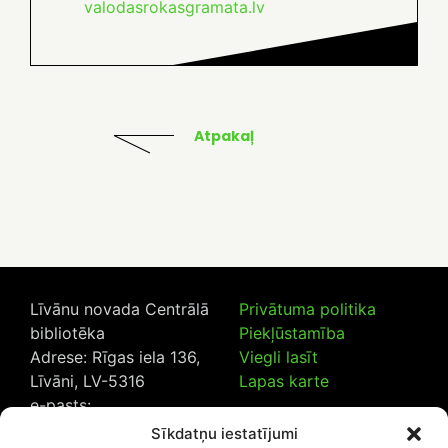
valodasrokasgramata.lv
Atpakaļ
Līvānu novada Centrālā
Privātuma politika
bibliotēka
Piekļūstamība
Adrese: Rīgas iela 136,
Viegli lasīt
Līvāni, LV-5316
Lapas karte
e-pasts:
lncb@livanub.lv
Sīkdatņu iestatījumi