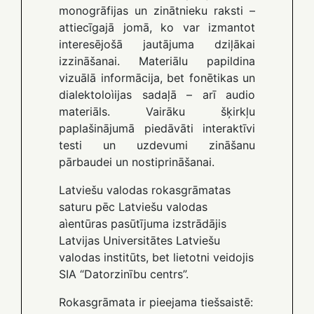
monogrāfijas un zinātnieku raksti –
attiecīgajā jomā, ko var izmantot
interesējošā jautājuma dziļākai
izzināšanai. Materiālu papildina
vizuālā informācija, bet fonētikas un
dialektoloìijas sadaļā – arī audio
materiāls. Vairāku šķirkļu
paplašinājumā piedāvāti interaktīvi
testi un uzdevumi zināšanu
pārbaudei un nostiprināšanai.
Latviešu valodas rokasgrāmatas
saturu pēc Latviešu valodas
aìentūras pasūtījuma izstrādājis
Latvijas Universitātes Latviešu
valodas institūts, bet lietotni veidojis
SIA “Datorzinību centrs”.
Rokasgrāmata ir pieejama tiešsaistē: