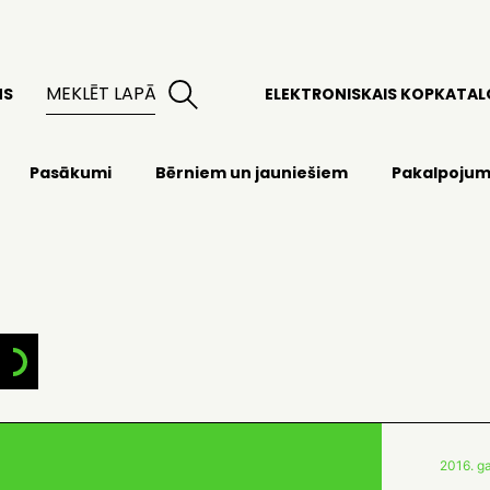
MS
ELEKTRONISKAIS KOPKATA
Pasākumi
Bērniem un jauniešiem
Pakalpojum
2016. ga