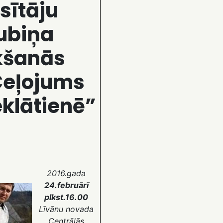
sītāju
ubiņa
kšanās
Ceļojums
klātienē”
2016.gada
24.februārī
plkst.16.00
Līvānu novada
Centrālās