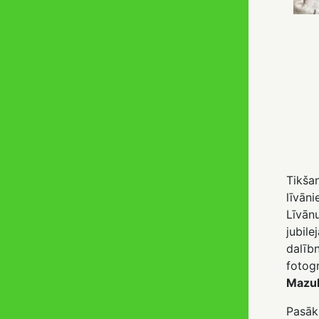
Tikša
līvāni
Līvā
jubil
dalīb
fotog
Mazul
Pasāk