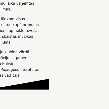
umu laikā uzņemtās
ilmas.
i lūdzam visus
esentus kopā ar mums
tienē apmeklēt svešas
 skaistas mūzikas
ījumā!
ju klubiņa vārdā
āciju sagatavoja:
a Kalvāne
Pieaugušo literatūras
as vadītāja