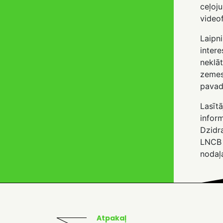
ceļoj
videof
Laipn
inter
neklā
zemes
pavad
Lasītā
inform
Dzidr
LNCB 
nodaļ
Atpakaļ