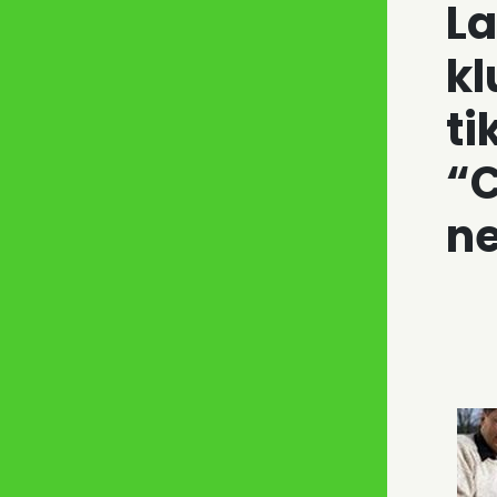
La
kl
ti
“
ne