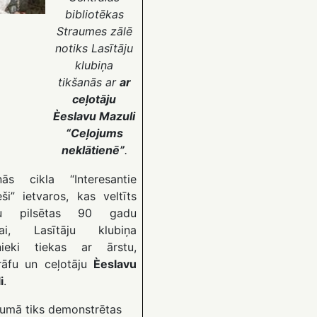
bibliotēkas
Straumes zālē
notiks Lasītāju
klubiņa
tikšanās ar
ar
ceļotāju
Èeslavu Mazuli
“Ceļojums
neklātienē”
.
nās cikla “Interesantie
eši” ietvaros, kas veltīts
nu pilsētas 90 gadu
ejai, Lasītāju klubiņa
nieki tiekas ar ārstu,
rāfu un ceļotāju
Èeslavu
i
.
umā tiks demonstrētas