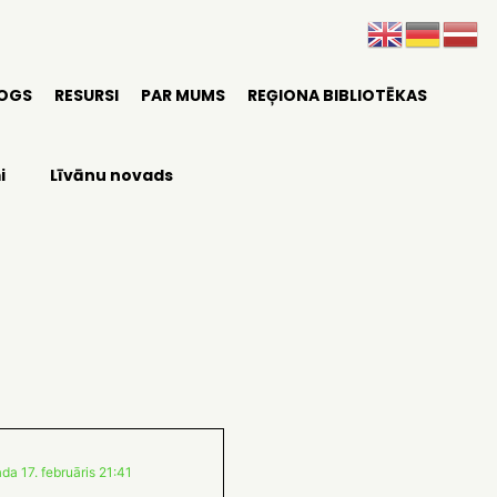
LOGS
RESURSI
PAR MUMS
REĢIONA BIBLIOTĒKAS
i
Līvānu novads
da 17. februāris 21:41