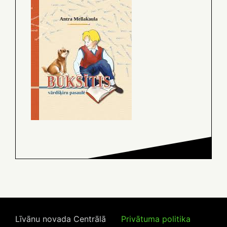
Līvānu novada Centrālā
Privātuma politika