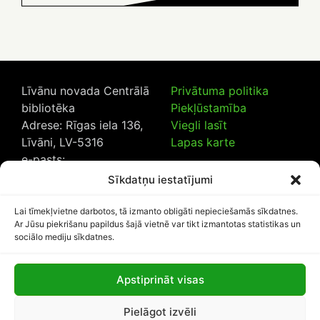
Līvānu novada Centrālā
Privātuma politika
bibliotēka
Piekļūstamība
Adrese: Rīgas iela 136,
Viegli lasīt
Līvāni, LV-5316
Lapas karte
e-pasts:
lncb@livanub.lv
Sīkdatņu iestatījumi
Tālrunis:
65307182
/
20230925
Lai tīmekļvietne darbotos, tā izmanto obligāti nepieciešamās sīkdatnes.
Ar Jūsu piekrišanu papildus šajā vietnē var tikt izmantotas statistikas un
sociālo mediju sīkdatnes.
Apstiprināt visas
Lapas apmeklētāju skaits:
Pielāgot izvēli