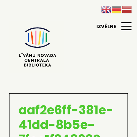
IZVĒLNE
aaf2e6ff-381e-
41dd-8b5e-