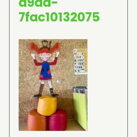
a9aa-
7fac10132075