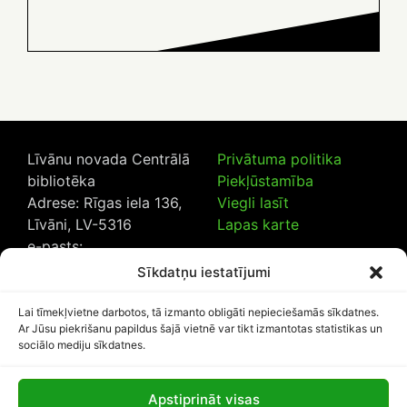
Līvānu novada Centrālā
Privātuma politika
bibliotēka
Piekļūstamība
Adrese: Rīgas iela 136,
Viegli lasīt
Līvāni, LV-5316
Lapas karte
e-pasts:
lncb@livanub.lv
Sīkdatņu iestatījumi
Tālrunis:
65307182
/
20230925
Lai tīmekļvietne darbotos, tā izmanto obligāti nepieciešamās sīkdatnes.
Ar Jūsu piekrišanu papildus šajā vietnē var tikt izmantotas statistikas un
sociālo mediju sīkdatnes.
Apstiprināt visas