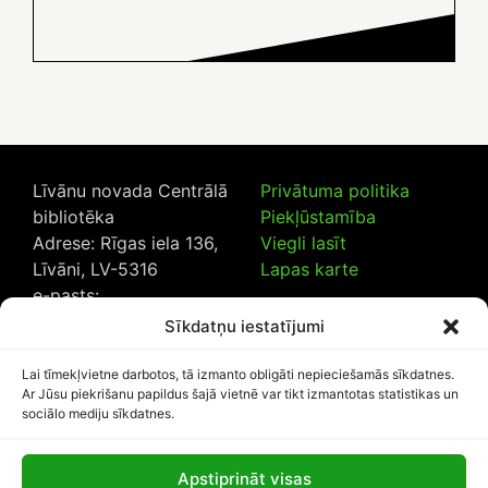
Līvānu novada Centrālā
Privātuma politika
bibliotēka
Piekļūstamība
Adrese: Rīgas iela 136,
Viegli lasīt
Līvāni, LV-5316
Lapas karte
e-pasts:
lncb@livanub.lv
Sīkdatņu iestatījumi
Tālrunis:
65307182
/
20230925
Lai tīmekļvietne darbotos, tā izmanto obligāti nepieciešamās sīkdatnes.
Ar Jūsu piekrišanu papildus šajā vietnē var tikt izmantotas statistikas un
sociālo mediju sīkdatnes.
Apstiprināt visas