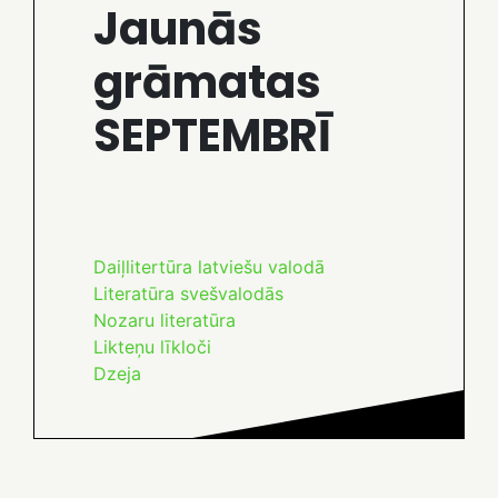
Jaunās
grāmatas
SEPTEMBRĪ
Daiļlitertūra latviešu valodā
Literatūra svešvalodās
N
ozaru literatūra
Likteņu līkloči
Dzeja