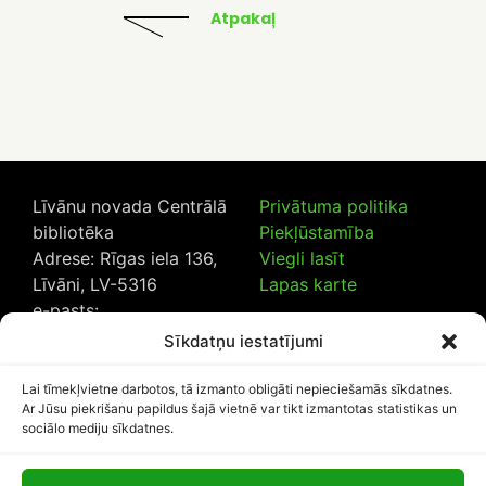
Atpakaļ
Līvānu novada Centrālā
Privātuma politika
bibliotēka
Piekļūstamība
Adrese: Rīgas iela 136,
Viegli lasīt
Līvāni, LV-5316
Lapas karte
e-pasts:
lncb@livanub.lv
Sīkdatņu iestatījumi
Tālrunis:
65307182
/
20230925
Lai tīmekļvietne darbotos, tā izmanto obligāti nepieciešamās sīkdatnes.
Ar Jūsu piekrišanu papildus šajā vietnē var tikt izmantotas statistikas un
sociālo mediju sīkdatnes.