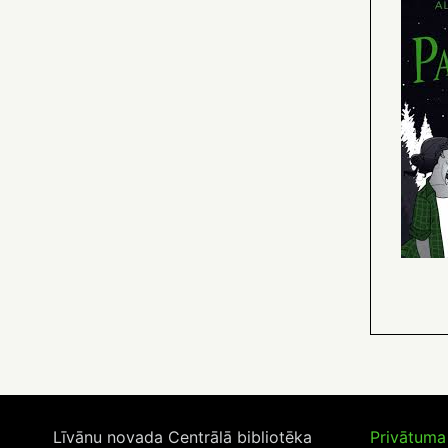
Līvānu novada Centrālā bibliotēka
Privātuma 