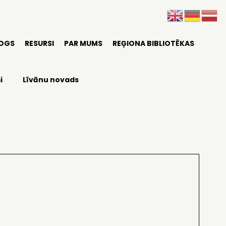
LOGS
RESURSI
PAR MUMS
REĢIONA BIBLIOTĒKAS
i
Līvānu novads