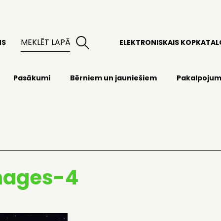
MS
ELEKTRONISKAIS KOPKATA
Pasākumi
Bērniem un jauniešiem
Pakalpojum
mages-4