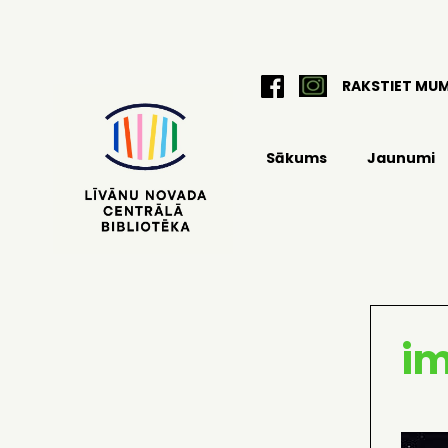
RAKSTIET MU
Sākums
Jaunumi
i