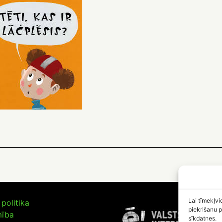
Lai tīmekļvi
politika
piekrišanu p
mība
sīkdatnes.