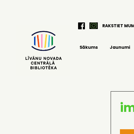
RAKSTIET MU
Sākums
Jaunumi
i