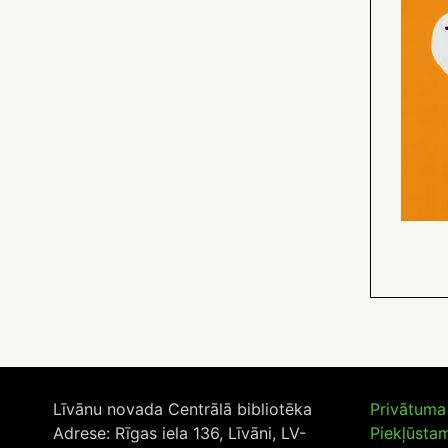
Līvānu novada Centrālā bibliotēka
Privātuma 
Adrese: Rīgas iela 136, Līvāni, LV-
Piekļūsta