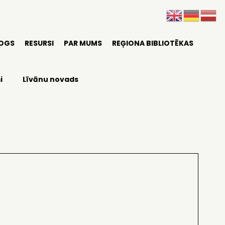
LOGS
RESURSI
PAR MUMS
REĢIONA BIBLIOTĒKAS
i
Līvānu novads