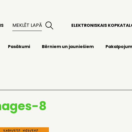
MS
ELEKTRONISKAIS KOPKATA
Pasākumi
Bērniem un jauniešiem
Pakalpojum
mages-8