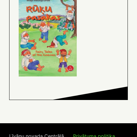
Līvānu novada Centrālā
Privātuma politika